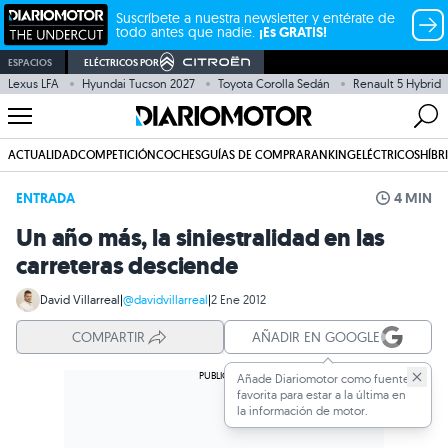
Suscríbete a nuestra newsletter y entérate de
todo antes que nadie.
¡Es GRATIS!
ESPACIOS
ELÉCTRICOS POR
Lexus LFA
Hyundai Tucson 2027
Toyota Corolla Sedán
Renault 5 Hybrid
ACTUALIDAD
COMPETICIÓN
COCHES
GUÍAS DE COMPRA
RANKING
ELÉCTRICOS
HÍBR
ENTRADA
4 MIN
Un año más, la siniestralidad en las
carreteras desciende
David Villarreal
|
@davidvillarreal
|
2 Ene 2012
COMPARTIR
AÑADIR EN GOOGLE
Añade Diariomotor como fuente
favorita para estar a la última en
la información de motor.