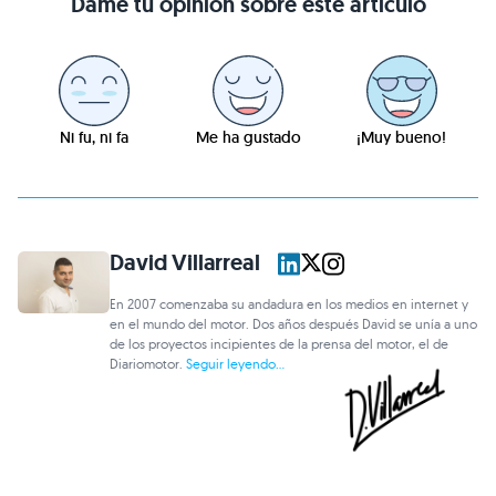
Dame tu opinión sobre este artículo
Ni fu, ni fa
Me ha gustado
¡Muy bueno!
David Villarreal
En 2007 comenzaba su andadura en los medios en internet y
en el mundo del motor. Dos años después David se unía a uno
de los proyectos incipientes de la prensa del motor, el de
Diariomotor.
Seguir leyendo...