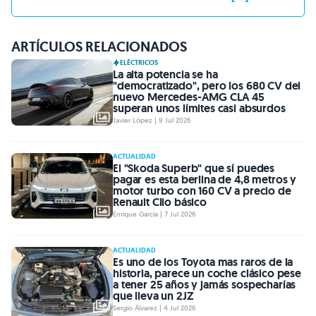
ARTÍCULOS RELACIONADOS
ELÉCTRICOS
La alta potencia se ha
"democratizado", pero los 680 CV del
nuevo Mercedes-AMG CLA 45
superan unos límites casi absurdos
Javier López | 9 Jul 2026
ACTUALIDAD
El "Skoda Superb" que sí puedes
pagar es esta berlina de 4,8 metros y
motor turbo con 160 CV a precio de
Renault Clio básico
Enrique García | 7 Jul 2026
ACTUALIDAD
Es uno de los Toyota mas raros de la
historia, parece un coche clásico pese
a tener 25 años y jamás sospecharías
que lleva un 2JZ
Sergio Álvarez | 4 Jul 2026