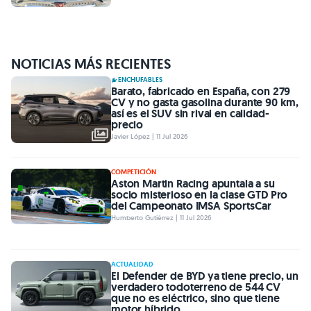
NOTICIAS MÁS RECIENTES
ENCHUFABLES
Barato, fabricado en España, con 279
CV y no gasta gasolina durante 90 km,
así es el SUV sin rival en calidad-
precio
Javier López | 11 Jul 2026
COMPETICIÓN
Aston Martin Racing apuntala a su
socio misterioso en la clase GTD Pro
del Campeonato IMSA SportsCar
Humberto Gutiérrez | 11 Jul 2026
ACTUALIDAD
El Defender de BYD ya tiene precio, un
verdadero todoterreno de 544 CV
que no es eléctrico, sino que tiene
motor híbrido