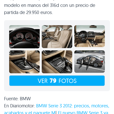
modelo en manos del 316d con un precio de
partida de 29.950 euros.
79
VER
FOTOS
Fuente:
BMW
En Diariomotor:
BMW
Serie 3 2012: precios, motores,
acabados y el paquete M
|
El nuevo
BMW
Serie 3 ya