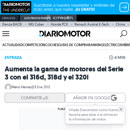
Suscríbete a nuestra newsletter y entérate de
todo antes que nadie.
¡Es GRATIS!
ESPACIOS
ELÉCTRICOS POR
Denza BAO5
MG Cyber
Honda PCX
Renault Austral E-Tech
China
ACTUALIDAD
COMPETICIÓN
COCHES
GUÍAS DE COMPRA
RANKING
ELÉCTRICOS
HÍBR
ENTRADA
4 MIN
Aumenta la gama de motores del Serie
3 con el 316d, 318d y el 320i
Mario Herraiz
|
13 Ene 2012
COMPARTIR
AÑADIR EN GOOGLE
Añade Diariomotor como fuente
favorita para estar a la última en
la información de motor.