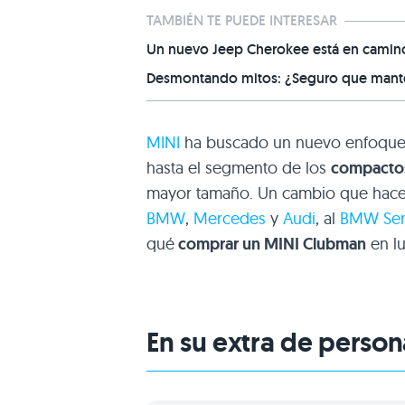
TAMBIÉN TE PUEDE INTERESAR
Un nuevo Jeep Cherokee está en camino,
Desmontando mitos: ¿Seguro que manten
MINI
ha buscado un nuevo enfoque
hasta el segmento de los
compacto
mayor tamaño. Un cambio que hace q
BMW
,
Mercedes
y
Audi
, al
BMW Seri
qué
comprar un MINI Clubman
en l
En su extra de persona