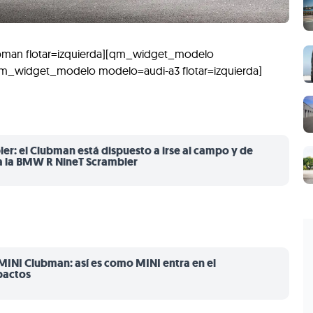
man flotar=izquierda][qm_widget_modelo
qm_widget_modelo modelo=audi-a3 flotar=izquierda]
r: el Clubman está dispuesto a irse al campo y de
a la BMW R NineT Scrambler
INI Clubman: así es como MINI entra en el
pactos