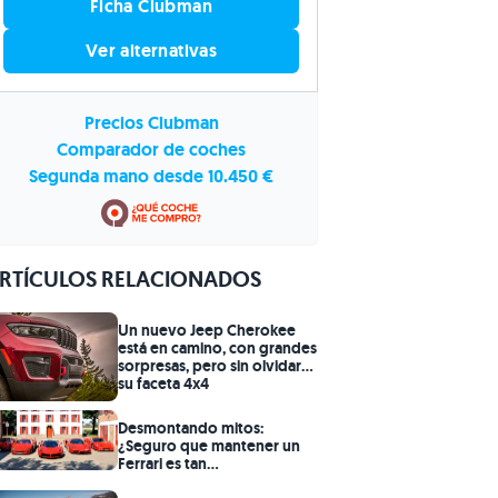
Ficha Clubman
Ver alternativas
Precios Clubman
Comparador de coches
Segunda mano desde 10.450 €
RTÍCULOS RELACIONADOS
Un nuevo Jeep Cherokee
está en camino, con grandes
sorpresas, pero sin olvidar
su faceta 4x4
Desmontando mitos:
¿Seguro que mantener un
Ferrari es tan
prohibitivamente caro