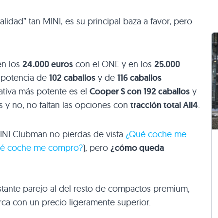
nalidad” tan MINI, es su principal baza a favor, pero
en los
24.000 euros
con el ONE y en los
25.000
 potencia de
102 caballos
y de
116 caballos
nativa más potente es el
Cooper S con 192 caballos
y
s y no, no faltan las opciones con
tracción total All4
.
INI Clubman no pierdas de vista
¿Qué coche me
ué coche me compro?
), pero
¿cómo queda
stante parejo al del resto de compactos premium,
ca con un precio ligeramente superior.