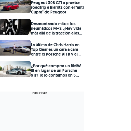
como dicen?
Peugeot 308 GTI a prueba:
roadtrip a Biarritz con el "anti
Cupra" de Peugeot
Desmontando mitos: los
neumáticos M+S. ¿Hay vida
más allá de la tracción a las
cuatro ruedas?
La última de Chris Harris en
Top Gear es un cara a cara
entre el Porsche 911 R y el
Aston Martin V12 Vantage S
¿Por qué comprar un BMW
i8 en lugar de un Porsche
911? Te lo contamos en 5
claves