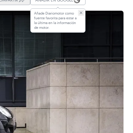
OMPARTIR
AÑADIR EN GOOGLE
Añade Diariomotor como
fuente favorita para estar a
la última en la información
de motor.