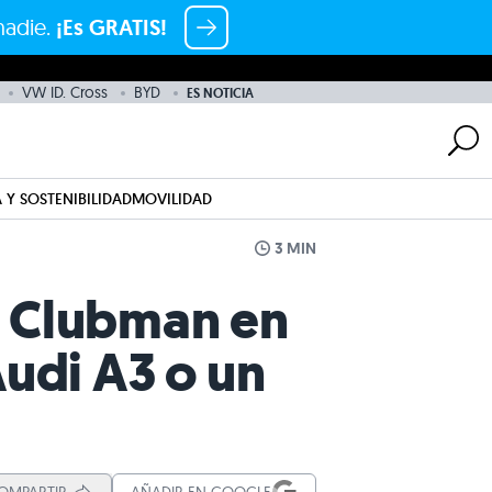
nadie.
¡Es GRATIS!
VW ID. Cross
BYD
ES NOTICIA
 Y SOSTENIBILIDAD
MOVILIDAD
3 MIN
I Clubman en
Audi A3 o un