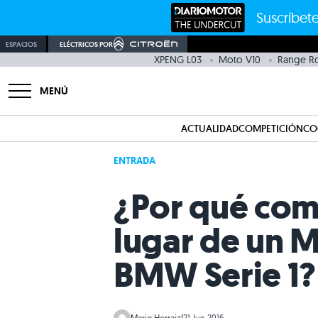
Suscríbete
ESPACIOS
ELÉCTRICOS POR
XPENG L03
Moto V10
Range R
MENÚ
ACTUALIDAD
COMPETICIÓN
CO
ENTRADA
¿Por qué com
lugar de un M
BMW Serie 1?
Mario Herraiz
|
21 Jun 2016