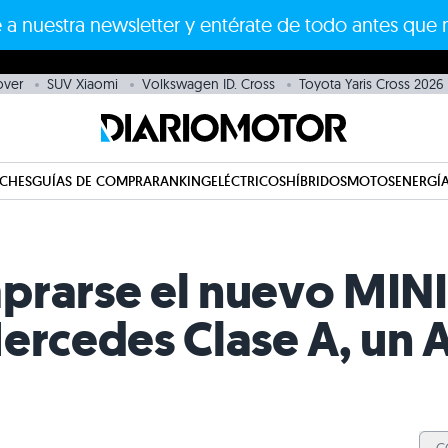
 a nuestra newsletter y entérate de todo antes que 
over
SUV Xiaomi
Volkswagen ID. Cross
Toyota Yaris Cross 2026
CHES
GUÍAS DE COMPRA
RANKING
ELÉCTRICOS
HÍBRIDOS
MOTOS
ENERGÍA
prarse el nuevo MIN
ercedes Clase A, un 