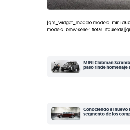
[qm_widget_modelo modelo=mini-club
modelo=bmw-serie-1 flotar=izquierda][
MINI Clubman Scramble
paso rinde homenaje 
Conociendo al nuevo M
segmento de los com