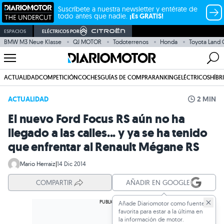
Suscríbete a nuestra newsletter y entérate de
todo antes que nadie.
¡Es GRATIS!
ESPACIOS
ELÉCTRICOS POR
BMW M3 Neue Klasse
QJ MOTOR
Todoterrenos
Honda
Toyota Land 
ACTUALIDAD
COMPETICIÓN
COCHES
GUÍAS DE COMPRA
RANKING
ELÉCTRICOS
HÍBR
ACTUALIDAD
2 MIN
El nuevo Ford Focus RS aún no ha
llegado a las calles... y ya se ha tenido
que enfrentar al Renault Mégane RS
Mario Herraiz
|
14 Dic 2014
COMPARTIR
AÑADIR EN GOOGLE
Añade Diariomotor como fuente
favorita para estar a la última en
la información de motor.