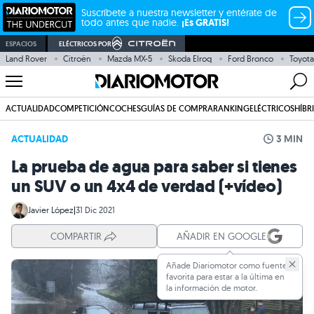
Suscríbete a nuestra newsletter y entérate de
todo antes que nadie.
¡Es GRATIS!
ESPACIOS
ELÉCTRICOS POR
Land Rover
Citroën
Mazda MX-5
Skoda Elroq
Ford Bronco
Toyota
ACTUALIDAD
COMPETICIÓN
COCHES
GUÍAS DE COMPRA
RANKING
ELÉCTRICOS
HÍBR
ACTUALIDAD
3 MIN
La prueba de agua para saber si tienes
un SUV o un 4x4 de verdad (+vídeo)
Javier López
|
31 Dic 2021
COMPARTIR
AÑADIR EN GOOGLE
Añade Diariomotor como fuente
favorita para estar a la última en
la información de motor.