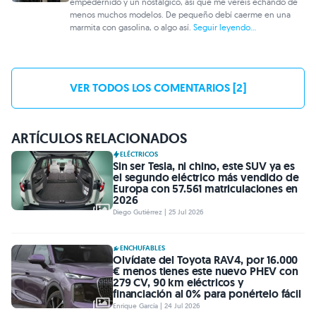
empedernido y un nostálgico, así que me veréis echando de
menos muchos modelos. De pequeño debí caerme en una
marmita con gasolina, o algo así.
Seguir leyendo...
VER TODOS LOS COMENTARIOS [2]
ARTÍCULOS RELACIONADOS
ELÉCTRICOS
Sin ser Tesla, ni chino, este SUV ya es
el segundo eléctrico más vendido de
Europa con 57.561 matriculaciones en
2026
Diego Gutiérrez | 25 Jul 2026
ENCHUFABLES
Olvídate del Toyota RAV4, por 16.000
€ menos tienes este nuevo PHEV con
279 CV, 90 km eléctricos y
financiación al 0% para ponértelo fácil
Enrique García | 24 Jul 2026