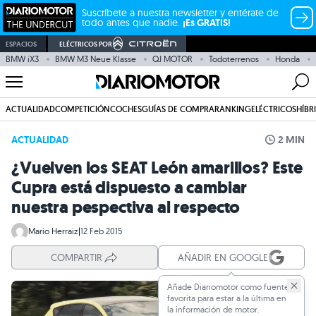
Suscríbete a nuestra newsletter y entérate de
todo antes que nadie.
¡Es GRATIS!
ESPACIOS
ELÉCTRICOS POR
BMW iX3
BMW M3 Neue Klasse
QJ MOTOR
Todoterrenos
Honda
ACTUALIDAD
COMPETICIÓN
COCHES
GUÍAS DE COMPRA
RANKING
ELÉCTRICOS
HÍBR
ACTUALIDAD
2 MIN
¿Vuelven los SEAT León amarillos? Este
Cupra está dispuesto a cambiar
nuestra pespectiva al respecto
Mario Herraiz
|
12 Feb 2015
COMPARTIR
AÑADIR EN GOOGLE
Añade Diariomotor como fuente
favorita para estar a la última en
la información de motor.