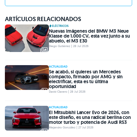
ARTÍCULOS RELACIONADOS
ELÉCTRICOS
Nuevas imágenes del BMW M3 Neue
Klasse de 1.000 CV, esta vez junto a su
abuelo, el M3 E30
Diego Gutiérrez | 28 Jul 2026
ACTUALIDAD
Se acabó, si quieres un Mercedes
compacto, firmado por AMG y sin
electrificar, esta es tu última
oportunidad
David Clavero | 28 Jul 2026
ACTUALIDAD
El Mitsubishi Lancer Evo de 2026, con
este diseño, es una radical berlina con
motor turbo y potencia de Audi RS3
Alejandro González | 27 Jul 2026