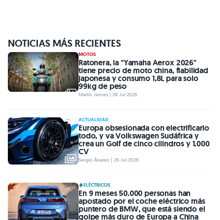
NOTICIAS MÁS RECIENTES
MOTOS
Ratonera, la "Yamaha Aerox 2026"
tiene precio de moto china, fiabilidad
japonesa y consumo 1,8L para solo
99kg de peso
Martín Jemes | 28 Jul 2026
ACTUALIDAD
Europa obsesionada con electrificarlo
todo, y va Volkswagen Sudáfrica y
crea un Golf de cinco cilindros y 1.000
CV
Sergio Álvarez | 28 Jul 2026
ELÉCTRICOS
En 9 meses 50.000 personas han
apostado por el coche eléctrico más
puntero de BMW, que está siendo el
golpe más duro de Europa a China