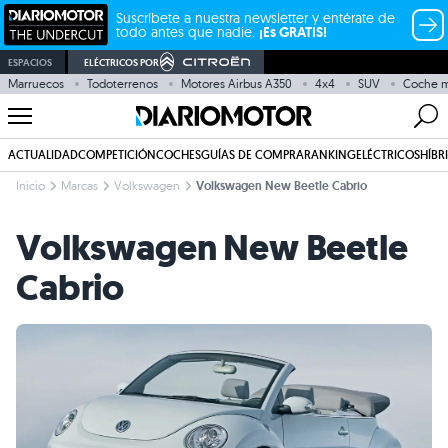
Suscríbete a nuestra newsletter y entérate de
todo antes que nadie.
¡Es GRATIS!
ESPACIOS
ELÉCTRICOS POR
Marruecos
Todoterrenos
Motores Airbus A350
4x4
SUV
Coche m
ACTUALIDAD
COMPETICIÓN
COCHES
GUÍAS DE COMPRA
RANKING
ELÉCTRICOS
HÍBR
Inicio
Marcas
Volkswagen
Volkswagen New Beetle Cabrio
Volkswagen New Beetle
Cabrio