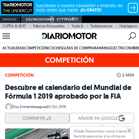
Suscríbete a nuestra newsletter y entérate de
todo antes que nadie.
¡Es GRATIS!
ESPACIOS
ELÉCTRICOS POR
CUPRA & SEAT
Fábrica Almussafes
Yudo 6
Todoterrenos
Hidrógeno
ACTUALIDAD
COMPETICIÓN
COCHES
GUÍAS DE COMPRA
RANKING
ELÉCTRICOS
HÍBR
COMPETICIÓN
COMPETICIÓN
2 MIN
Descubre el calendario del Mundial de
Fórmula 1 2019 aprobado por la FIA
Eloy Entrambasaguas
|
12 Oct 2018
COMPARTIR
AÑADIR EN GOOGLE
Añade Diariomotor como fuente
favorita para estar a la última en