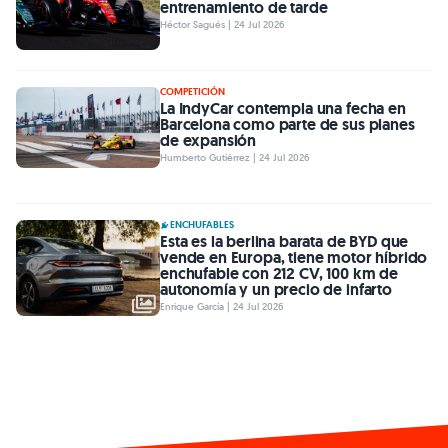
entrenamiento de tarde
Héctor Sagués | 24 Jul 2026
COMPETICIÓN
La IndyCar contempla una fecha en
Barcelona como parte de sus planes
de expansión
Humberto Gutiérrez | 24 Jul 2026
ENCHUFABLES
Esta es la berlina barata de BYD que
vende en Europa, tiene motor híbrido
enchufable con 212 CV, 100 km de
autonomía y un precio de infarto
Enrique García | 24 Jul 2026