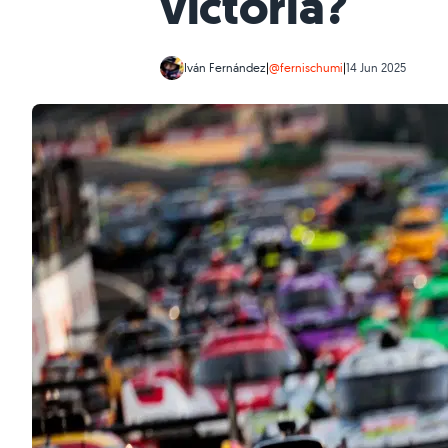
victoria?
Iván Fernández
|
@fernischumi
|
14 Jun 2025