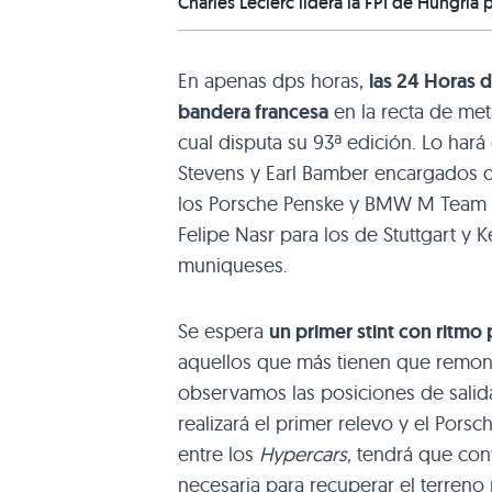
Charles Leclerc lidera la FP1 de Hungría p
En apenas dps horas,
las 24 Horas 
bandera francesa
en la recta de meta
cual disputa su 93ª edición. Lo hará
Stevens y Earl Bamber encargados d
los Porsche Penske y BMW M Team WR
Felipe Nasr para los de Stuttgart y
muniqueses.
Se espera
un primer stint con ritmo 
aquellos que más tienen que remont
observamos las posiciones de salid
realizará el primer relevo y el Porsch
entre los
Hypercars,
tendrá que conf
necesaria para recuperar el terreno