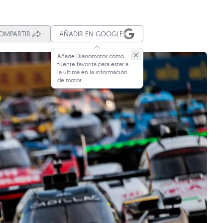
OMPARTIR
AÑADIR EN GOOGLE
Añade Diariomotor como
fuente favorita para estar a
la última en la información
de motor.