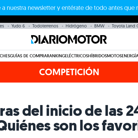
 a nuestra newsletter y entérate de todo antes que 
es
Yudo 6
Todoterrenos
Hidrógeno
BMW
Toyota Land C
CHES
GUÍAS DE COMPRA
RANKING
ELÉCTRICOS
HÍBRIDOS
MOTOS
ENERGÍA
COMPETICIÓN
ras del inicio de las 
uiénes son los favori