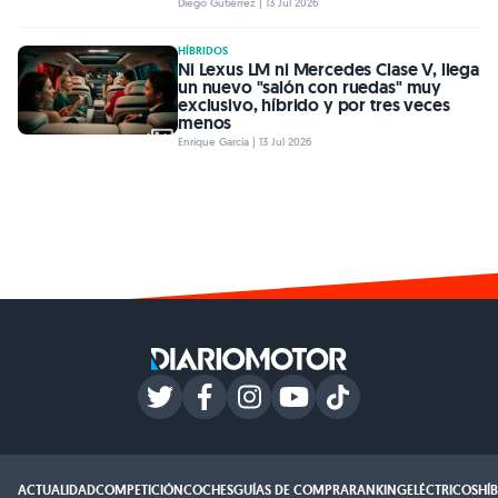
Diego Gutiérrez | 13 Jul 2026
HÍBRIDOS
Ni Lexus LM ni Mercedes Clase V, llega
un nuevo "salón con ruedas" muy
exclusivo, híbrido y por tres veces
menos
Enrique García | 13 Jul 2026
ACTUALIDAD
COMPETICIÓN
COCHES
GUÍAS DE COMPRA
RANKING
ELÉCTRICOS
HÍ