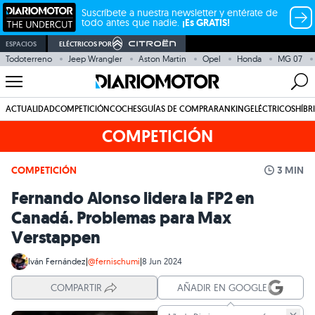
Suscríbete a nuestra newsletter y entérate de
todo antes que nadie.
¡Es GRATIS!
ESPACIOS
ELÉCTRICOS POR
Todoterreno
Jeep Wrangler
Aston Martin
Opel
Honda
MG 07
ACTUALIDAD
COMPETICIÓN
COCHES
GUÍAS DE COMPRA
RANKING
ELÉCTRICOS
HÍBR
COMPETICIÓN
COMPETICIÓN
3 MIN
Fernando Alonso lidera la FP2 en
Canadá. Problemas para Max
Verstappen
Iván Fernández
|
@fernischumi
|
8 Jun 2024
COMPARTIR
AÑADIR EN GOOGLE