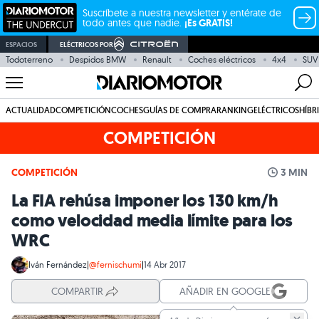
Suscríbete a nuestra newsletter y entérate de
todo antes que nadie.
¡Es GRATIS!
ESPACIOS
ELÉCTRICOS POR
Todoterreno
Despidos BMW
Renault
Coches eléctricos
4x4
SUV
ACTUALIDAD
COMPETICIÓN
COCHES
GUÍAS DE COMPRA
RANKING
ELÉCTRICOS
HÍBR
COMPETICIÓN
COMPETICIÓN
3 MIN
La FIA rehúsa imponer los 130 km/h
como velocidad media límite para los
WRC
Iván Fernández
|
@fernischumi
|
14 Abr 2017
COMPARTIR
AÑADIR EN GOOGLE