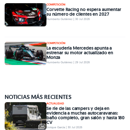
COMPETICIÓN
Corvette Racing no espera aumentar
su número de clientes en 2027
Humberto Gutiérrez | 30 Jul 2026
COMPETICIÓN
La escudería Mercedes apunta a
estrenar su motor actualizado en
Monza
Humberto Gutiérrez | 29 Jul 2026
NOTICIAS MÁS RECIENTES
ACTUALIDAD
Se ríe de las campers y deja en
evidencia a muchas autocaravanas:
baño completo, gran salón y hasta 180
CV
Enrique García | 30 Jul 2026