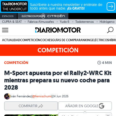
Suscríbete a nuestra newsletter y entérate de
todo antes que nadie.
¡Es GRATIS!
ESPACIOS
ELÉCTRICOS POR
CUPRA & SEAT
Fábrica Almussafes
Yudo 6
Todoterrenos
Hidrógeno
ACTUALIDAD
COMPETICIÓN
COCHES
GUÍAS DE COMPRA
RANKING
ELÉCTRICOS
HÍBR
COMPETICIÓN
COMPETICIÓN
4 MIN
M-Sport apuesta por el Rally2-WRC Kit
mientras prepara su nuevo coche para
2028
Iván Fernández
|
@fernischumi
|
24 Jun 2026
COMPARTIR
AÑADIR EN GOOGLE