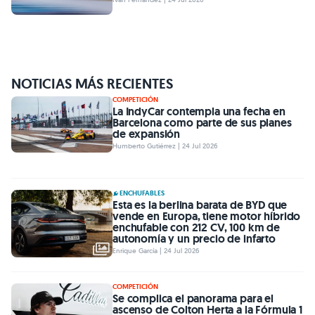
NOTICIAS MÁS RECIENTES
COMPETICIÓN
La IndyCar contempla una fecha en
Barcelona como parte de sus planes
de expansión
Humberto Gutiérrez | 24 Jul 2026
ENCHUFABLES
Esta es la berlina barata de BYD que
vende en Europa, tiene motor híbrido
enchufable con 212 CV, 100 km de
autonomía y un precio de infarto
Enrique García | 24 Jul 2026
COMPETICIÓN
Se complica el panorama para el
ascenso de Colton Herta a la Fórmula 1