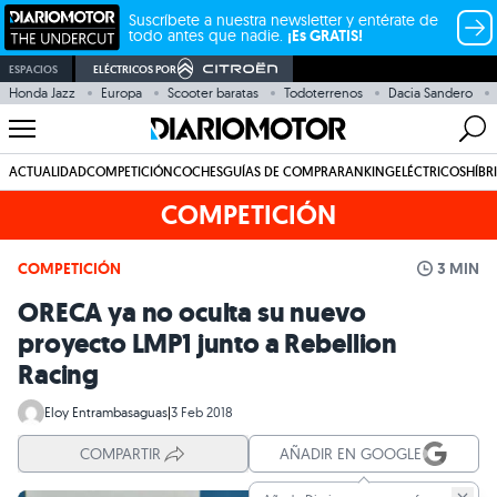
Suscríbete a nuestra newsletter y entérate de
todo antes que nadie.
¡Es GRATIS!
ESPACIOS
ELÉCTRICOS POR
Honda Jazz
Europa
Scooter baratas
Todoterrenos
Dacia Sandero
ACTUALIDAD
COMPETICIÓN
COCHES
GUÍAS DE COMPRA
RANKING
ELÉCTRICOS
HÍBR
COMPETICIÓN
COMPETICIÓN
3 MIN
ORECA ya no oculta su nuevo
proyecto LMP1 junto a Rebellion
Racing
Eloy Entrambasaguas
|
3 Feb 2018
COMPARTIR
AÑADIR EN GOOGLE