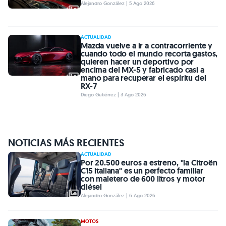
Alejandro González | 5 Ago 2026
ACTUALIDAD
Mazda vuelve a ir a contracorriente y
cuando todo el mundo recorta gastos,
quieren hacer un deportivo por
encima del MX-5 y fabricado casi a
mano para recuperar el espíritu del
RX-7
Diego Gutiérrez | 3 Ago 2026
NOTICIAS MÁS RECIENTES
ACTUALIDAD
Por 20.500 euros a estreno, "la Citroën
C15 italiana" es un perfecto familiar
con maletero de 600 litros y motor
diésel
Alejandro González | 6 Ago 2026
MOTOS