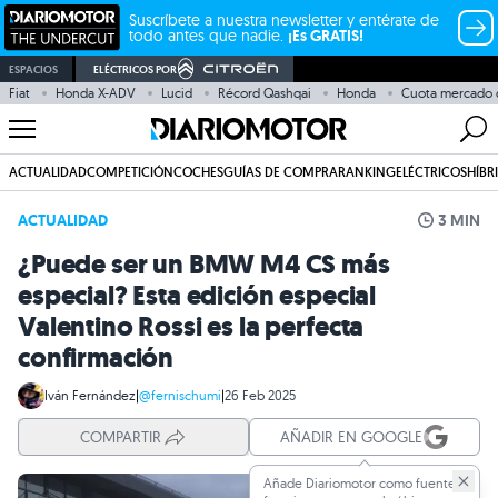
Suscríbete a nuestra newsletter y entérate de
todo antes que nadie.
¡Es GRATIS!
ESPACIOS
ELÉCTRICOS POR
Fiat
Honda X-ADV
Lucid
Récord Qashqai
Honda
Cuota mercado 
ACTUALIDAD
COMPETICIÓN
COCHES
GUÍAS DE COMPRA
RANKING
ELÉCTRICOS
HÍBR
ACTUALIDAD
3 MIN
¿Puede ser un BMW M4 CS más
especial? Esta edición especial
Valentino Rossi es la perfecta
confirmación
Iván Fernández
|
@fernischumi
|
26 Feb 2025
COMPARTIR
AÑADIR EN GOOGLE
Añade Diariomotor como fuente