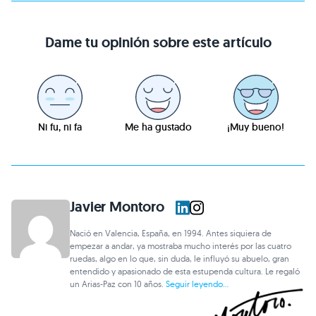
Dame tu opinión sobre este artículo
Ni fu, ni fa
Me ha gustado
¡Muy bueno!
Javier Montoro
Nació en Valencia, España, en 1994. Antes siquiera de
empezar a andar, ya mostraba mucho interés por las cuatro
ruedas, algo en lo que, sin duda, le influyó su abuelo, gran
entendido y apasionado de esta estupenda cultura. Le regaló
un Arias-Paz con 10 años.
Seguir leyendo...