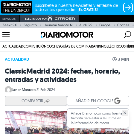
Suscríbete a nuestra newsletter y entérate de
todo antes que nadie.
¡Es GRATIS!
ESPACIOS
ELÉCTRICOS POR
Zeekr 9X
Sagunto
Hyundai Avante N
Audi Q9
Europa
Coches
ACTUALIDAD
COMPETICIÓN
COCHES
GUÍAS DE COMPRA
RANKING
ELÉCTRICOS
HÍBR
ACTUALIDAD
3 MIN
ClassicMadrid 2024: fechas, horario,
entradas y actividades
Javier Montoro
|
21 Feb 2024
COMPARTIR
AÑADIR EN GOOGLE
Añade Diariomotor como fuente
favorita para estar a la última en
la información de motor.