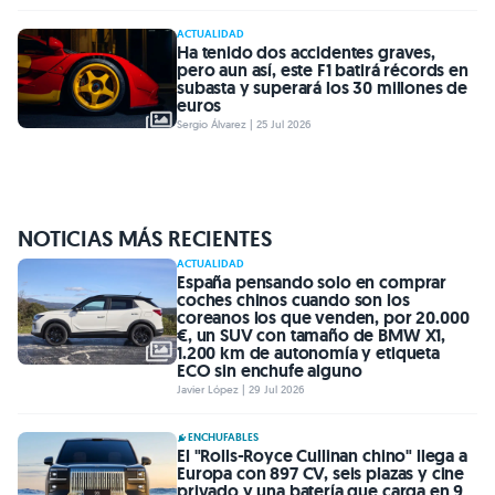
ACTUALIDAD
Ha tenido dos accidentes graves,
pero aun así, este F1 batirá récords en
subasta y superará los 30 millones de
euros
Sergio Álvarez | 25 Jul 2026
NOTICIAS MÁS RECIENTES
ACTUALIDAD
España pensando solo en comprar
coches chinos cuando son los
coreanos los que venden, por 20.000
€, un SUV con tamaño de BMW X1,
1.200 km de autonomía y etiqueta
ECO sin enchufe alguno
Javier López | 29 Jul 2026
ENCHUFABLES
El "Rolls-Royce Cullinan chino" llega a
Europa con 897 CV, seis plazas y cine
privado y una batería que carga en 9