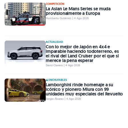
COMPETICIÓN
La Asian Le Mans Series se muda
provisionalmente a Europa
Humberto Gutiérrez | 4 Ago 2026
ACTUALIDAD
Con lo mejor de Japón en 4x4 e
imparable haciendo todoterreno, es
el rival del Land Cruiser por el que sí
merece la pena esperar
David Clavero | 4 Ago 2026
ENCHUFABLES
Lamborghini rinde homenaje a su
icónico y pionero Miura con 99
unidades muy especiales del Revuelto
Sergio Álvarez | 4 Ago 2026