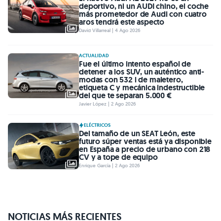
deportivo, ni un AUDI chino, el coche
más prometedor de Audi con cuatro
aros tendrá este aspecto
David Villarreal | 4 Ago 2026
ACTUALIDAD
Fue el último intento español de
detener a los SUV, un auténtico anti-
modas con 532 l de maletero,
etiqueta C y mecánica indestructible
del que te separan 5.000 €
Javier López | 2 Ago 2026
ELÉCTRICOS
Del tamaño de un SEAT León, este
futuro súper ventas está ya disponible
en España a precio de urbano con 218
CV y a tope de equipo
Enrique García | 2 Ago 2026
NOTICIAS MÁS RECIENTES