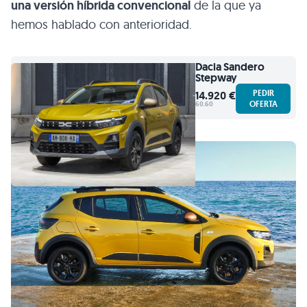
una versión híbrida convencional
de la que ya
hemos hablado con anterioridad.
Dacia
Sandero
Stepway
PEDIR
14.920 €
OFERTA
60.60