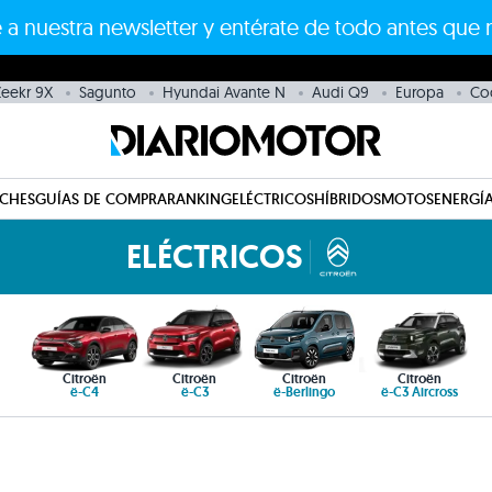
 a nuestra newsletter y entérate de todo antes que 
eekr 9X
Sagunto
Hyundai Avante N
Audi Q9
Europa
Co
CHES
GUÍAS DE COMPRA
RANKING
ELÉCTRICOS
HÍBRIDOS
MOTOS
ENERGÍA
ELÉCTRICOS
Citroën
Citroën
Citroën
Citroën
ë-C4
ë-C3
ë-Berlingo
ë-C3 Aircross