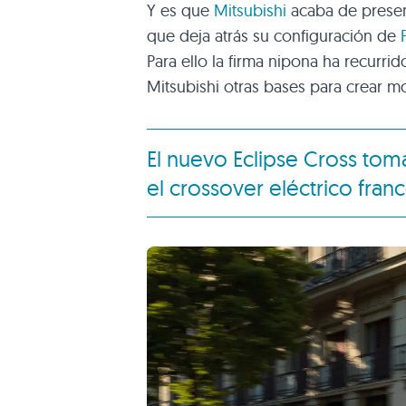
Y es que
Mitsubishi
acaba de prese
que deja atrás su configuración de
Para ello la firma nipona ha recurr
Mitsubishi otras bases para crear m
El nuevo Eclipse Cross tom
el crossover eléctrico fran