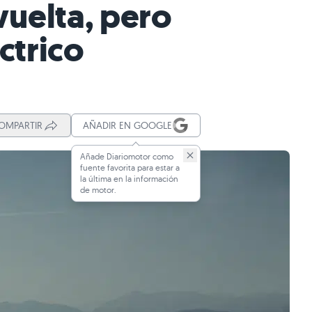
 vuelta, pero
ctrico
OMPARTIR
AÑADIR EN GOOGLE
Añade Diariomotor como
fuente favorita para estar a
la última en la información
de motor.