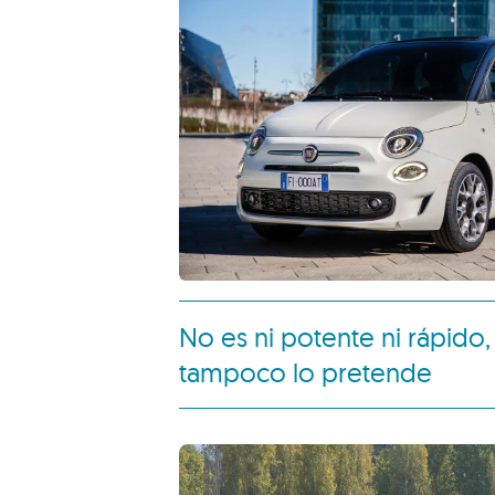
Y aunque personalmente considero q
fundamentalmente urbano,
Fiat
comet
coche únicamente eléctrico. Fruto de 
lanzando al mercado al Fiat 500 Hyb
ahí desde el principio.
No es ni potente ni rápido,
tampoco lo pretende