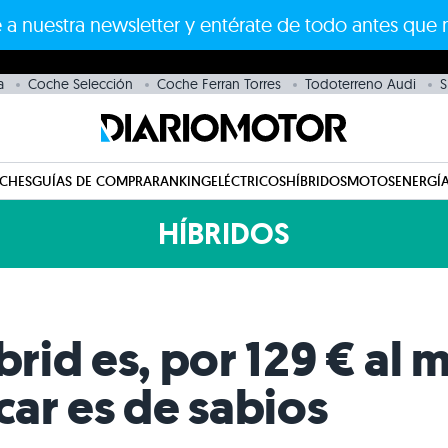
 a nuestra newsletter y entérate de todo antes que 
a
Coche Selección
Coche Ferran Torres
Todoterreno Audi
S
CHES
GUÍAS DE COMPRA
RANKING
ELÉCTRICOS
HÍBRIDOS
MOTOS
ENERGÍA
HÍBRIDOS
brid es, por 129 € al 
car es de sabios