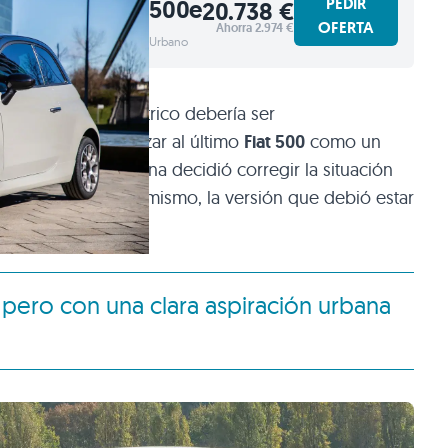
PEDIR
500e
20.738 €
OFERTA
Ahorra 2.974 €
Urbano
ue el coche eléctrico debería ser
ió un error al lanzar al último
Fiat 500
como un
ello, la firma italiana decidió corregir la situación
rid, o lo que es lo mismo, la versión que debió estar
 pero con una clara aspiración urbana