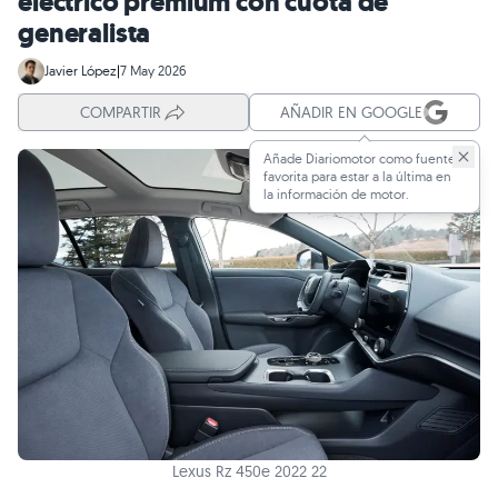
eléctrico premium con cuota de
generalista
Javier López
|
7 May 2026
COMPARTIR
AÑADIR EN GOOGLE
Añade Diariomotor como fuente
favorita para estar a la última en
la información de motor.
Lexus Rz 450e 2022 22