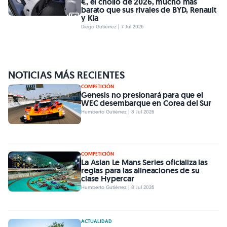
€, el chollo de 2026, mucho más
barato que sus rivales de BYD, Renault
y Kia
Diego Gutiérrez | 7 Jul 2026
NOTICIAS MÁS RECIENTES
COMPETICIÓN
Genesis no presionará para que el
WEC desembarque en Corea del Sur
Humberto Gutiérrez | 8 Jul 2026
COMPETICIÓN
La Asian Le Mans Series oficializa las
reglas para las alineaciones de su
clase Hypercar
Humberto Gutiérrez | 8 Jul 2026
ACTUALIDAD