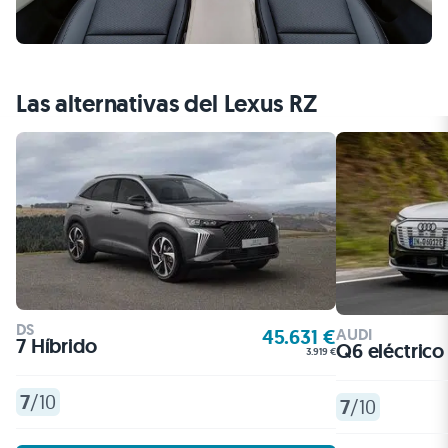
Las alternativas del Lexus RZ
DS
AUDI
45.631 €
7 Híbrido
Q6 eléctrico
3.919 €
7
/10
7
/10