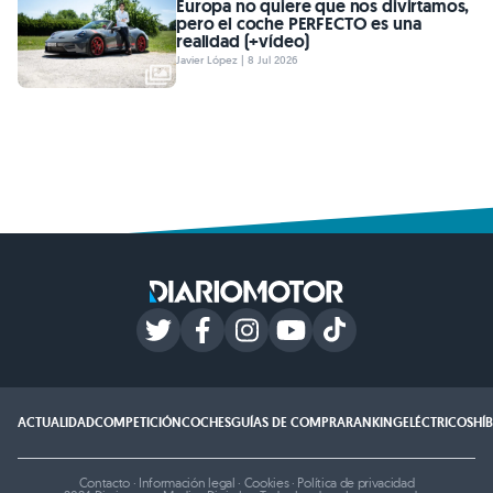
Europa no quiere que nos divirtamos,
pero el coche PERFECTO es una
realidad (+vídeo)
Javier López | 8 Jul 2026
ACTUALIDAD
COMPETICIÓN
COCHES
GUÍAS DE COMPRA
RANKING
ELÉCTRICOS
HÍ
Contacto
·
Información legal
·
Cookies
·
Política de privacidad