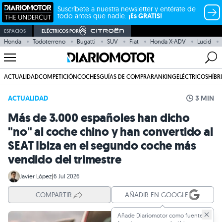
Suscríbete a nuestra newsletter y entérate de
todo antes que nadie.
¡Es GRATIS!
ESPACIOS
ELÉCTRICOS POR
Honda
Todoterreno
Bugatti
SUV
Fiat
Honda X-ADV
Lucid
ACTUALIDAD
COMPETICIÓN
COCHES
GUÍAS DE COMPRA
RANKING
ELÉCTRICOS
HÍBR
ACTUALIDAD
3 MIN
Más de 3.000 españoles han dicho
"no" al coche chino y han convertido al
SEAT Ibiza en el segundo coche más
vendido del trimestre
Javier López
|
6 Jul 2026
COMPARTIR
AÑADIR EN GOOGLE
Añade Diariomotor como fuente