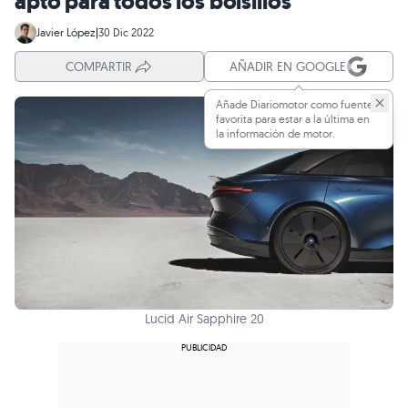
apto para todos los bolsillos
Javier López
|
30 Dic 2022
COMPARTIR
AÑADIR EN GOOGLE
Añade Diariomotor como fuente
favorita para estar a la última en
la información de motor.
Lucid Air Sapphire 20