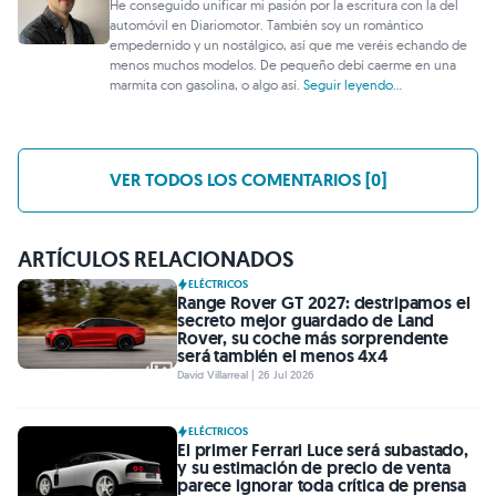
He conseguido unificar mi pasión por la escritura con la del
automóvil en Diariomotor. También soy un romántico
empedernido y un nostálgico, así que me veréis echando de
menos muchos modelos. De pequeño debí caerme en una
marmita con gasolina, o algo así.
Seguir leyendo...
VER TODOS LOS COMENTARIOS [0]
ARTÍCULOS RELACIONADOS
ELÉCTRICOS
Range Rover GT 2027: destripamos el
secreto mejor guardado de Land
Rover, su coche más sorprendente
será también el menos 4x4
David Villarreal | 26 Jul 2026
ELÉCTRICOS
El primer Ferrari Luce será subastado,
y su estimación de precio de venta
parece ignorar toda crítica de prensa