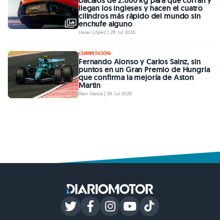
bacalos de 2.000 kg para que corran y
llegan los ingleses y hacen el cuatro
cilindros más rápido del mundo sin
enchufe alguno
Javier López | 26 Jul 2026
COMPETICIÓN
Fernando Alonso y Carlos Sainz, sin
puntos en un Gran Premio de Hungría
que confirma la mejoría de Aston
Martin
Àlex Garcia | 26 Jul 2026