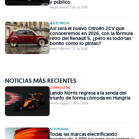
y público
Sergio Álvarez | 26 Jul 2026
ELÉCTRICOS
Así será el nuevo Citroën 2CV que
conoceremos en 2026, con la fórmula
retro del Renault 5, ¿pero es todo tan
bonito como lo pintan?
David Villarreal | 25 Jul 2026
NOTICIAS MÁS RECIENTES
COMPETICIÓN
Lando Norris regresa a la senda del
triunfo de forma cómoda en Hungría
Héctor Sagués | 26 Jul 2026
ACTUALIDAD
Todas las marcas electrificando