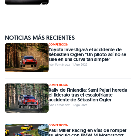
NOTICIAS MÁS RECIENTES
COMPETICIÓN
Toyota investigará el accidente de
Sébastien Ogier: "Un piloto así no se
sale en una curva tan simple"
Iván Fernández | 1 Ago 2026
COMPETICIÓN
Rally de Finlandia: Sami Pajari hereda
el liderato tras el escalofriante
accidente de Sébastien Ogier
Iván Fernández | 1 Ago 2026
COMPETICIÓN
Paul Miller Racing en vías de romper
su vínculo con BMW M Motorsport