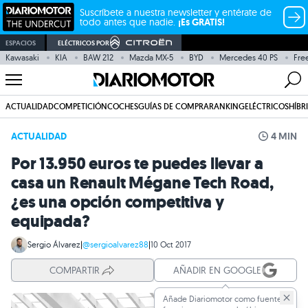
Suscríbete a nuestra newsletter y entérate de
todo antes que nadie.
¡Es GRATIS!
ESPACIOS
ELÉCTRICOS POR
Kawasaki
KIA
BAW 212
Mazda MX-5
BYD
Mercedes 40 PS
Fre
ACTUALIDAD
COMPETICIÓN
COCHES
GUÍAS DE COMPRA
RANKING
ELÉCTRICOS
HÍBR
ACTUALIDAD
4 MIN
Por 13.950 euros te puedes llevar a
casa un Renault Mégane Tech Road,
¿es una opción competitiva y
equipada?
Sergio Álvarez
|
@sergioalvarez88
|
10 Oct 2017
COMPARTIR
AÑADIR EN GOOGLE
Añade Diariomotor como fuente