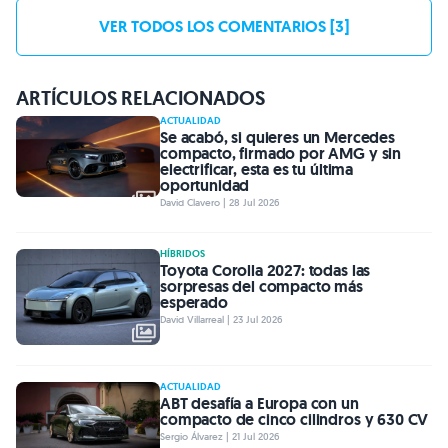
VER TODOS LOS COMENTARIOS [3]
ARTÍCULOS RELACIONADOS
ACTUALIDAD
Se acabó, si quieres un Mercedes
compacto, firmado por AMG y sin
electrificar, esta es tu última
oportunidad
David Clavero | 28 Jul 2026
HÍBRIDOS
Toyota Corolla 2027: todas las
sorpresas del compacto más
esperado
David Villarreal | 23 Jul 2026
ACTUALIDAD
ABT desafía a Europa con un
compacto de cinco cilindros y 630 CV
Sergio Álvarez | 21 Jul 2026