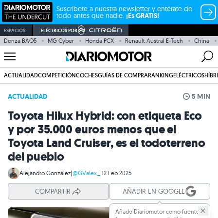
Suscríbete a nuestra newsletter y entérate de
todo antes que nadie.
¡Es GRATIS!
ESPACIOS
ELÉCTRICOS POR
Denza BAO5
MG Cyber
Honda PCX
Renault Austral E-Tech
China
ACTUALIDAD
COMPETICIÓN
COCHES
GUÍAS DE COMPRA
RANKING
ELÉCTRICOS
HÍBR
ACTUALIDAD
5 MIN
Toyota Hilux Hybrid: con etiqueta Eco
y por 35.000 euros menos que el
Toyota Land Cruiser, es el todoterreno
del pueblo
Alejandro González
|
@GValex_
|
12 Feb 2025
COMPARTIR
AÑADIR EN GOOGLE
Añade Diariomotor como fuente