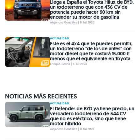
Llega a España el Toyota Hilux de BYD,
un todoterreno que con 436 CV de
potencia puede hacer 90 km sin
encender su motor de gasolina
Alejandro González | 9 Jul 2026
ACTUALIDAD
Este es el 4x4 que te puedes permitir,
un todoterreno "de los de antes" con
motor diésel que te costará 15.000 €
menos que el equivalente en Toyota
Enrique García | 6 Jul 2026
NOTICIAS MÁS RECIENTES
ACTUALIDAD
El Defender de BYD ya tiene precio, un
verdadero todoterreno de 544 CV
que no es eléctrico, sino que tiene
motor híbrido
Alejandro González | 11 Jul 2026