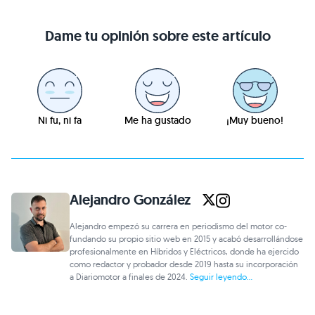
Dame tu opinión sobre este artículo
Ni fu, ni fa
Me ha gustado
¡Muy bueno!
Alejandro González
Alejandro empezó su carrera en periodismo del motor co-
fundando su propio sitio web en 2015 y acabó desarrollándose
profesionalmente en Híbridos y Eléctricos, donde ha ejercido
como redactor y probador desde 2019 hasta su incorporación
a Diariomotor a finales de 2024.
Seguir leyendo...