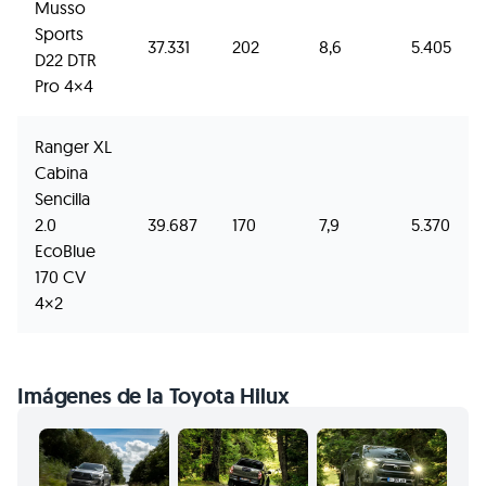
Musso
Sports
37.331
202
8,6
5.405
D22 DTR
Pro 4×4
Ranger XL
Cabina
Sencilla
2.0
39.687
170
7,9
5.370
EcoBlue
170 CV
4×2
Imágenes de la Toyota Hilux