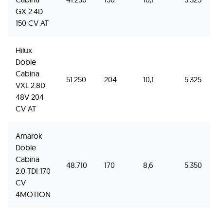
GX 2.4D
150 CV AT
Hilux
Doble
Cabina
51.250
204
10,1
5.325
VXL 2.8D
48V 204
CV AT
Amarok
Doble
Cabina
48.710
170
8,6
5.350
2.0 TDI 170
CV
4MOTION