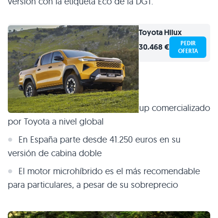
versión con la etiqueta Eco de la DGT.
Toyota
Hilux
PEDIR
30.468 €
OFERTA
Claves de la Toyota Hilux
Es un todoterreno de tipo pick-up comercializado
por Toyota a nivel global
En España parte desde 41.250 euros en su
versión de cabina doble
El motor microhíbrido es el más recomendable
para particulares, a pesar de su sobreprecio