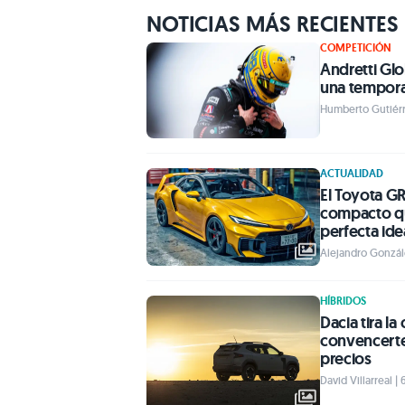
NOTICIAS MÁS RECIENTES
COMPETICIÓN
Andretti Glo
una tempor
Humberto Gutiérr
ACTUALIDAD
El Toyota G
compacto qu
perfecta ide
Alejandro Gonzál
HÍBRIDOS
Dacia tira l
convencerte
precios
David Villarreal |