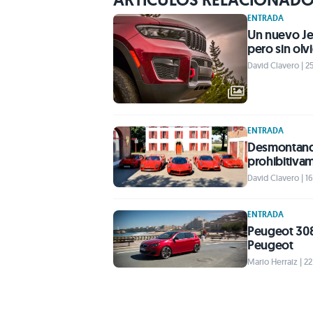
ENTRADA
Un nuevo Je
pero sin olv
David Clavero | 2
ENTRADA
Desmontando
prohibitiva
David Clavero | 1
ENTRADA
Peugeot 308 
Peugeot
Mario Herraiz | 2