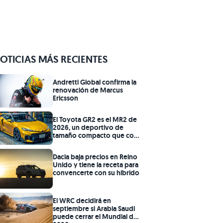
OTICIAS MÁS RECIENTES
Andretti Global confirma la
renovación de Marcus
Ericsson
El Toyota GR2 es el MR2 de
2026, un deportivo de
tamaño compacto que con
el nuevo motor 2.0 turbo
G20E central es una perfecta
Dacia baja precios en Reino
idea
Unido y tiene la receta para
convencerte con su híbrido
El WRC decidirá en
septiembre si Arabia Saudí
puede cerrar el Mundial de