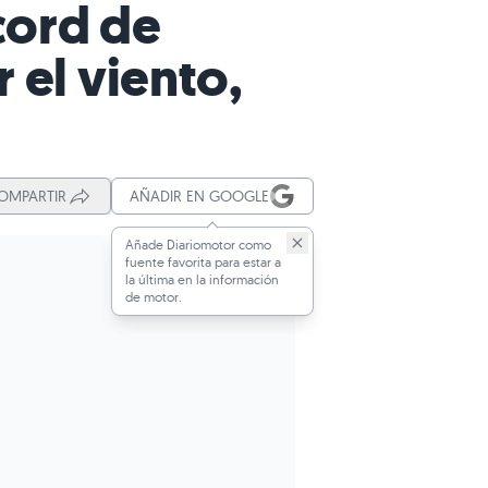
écord de
 el viento,
OMPARTIR
AÑADIR EN GOOGLE
Añade Diariomotor como
fuente favorita para estar a
la última en la información
de motor.