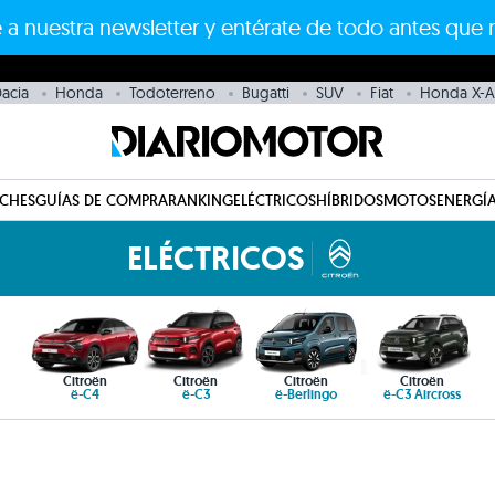
 a nuestra newsletter y entérate de todo antes que 
acia
Honda
Todoterreno
Bugatti
SUV
Fiat
Honda X-
CHES
GUÍAS DE COMPRA
RANKING
ELÉCTRICOS
HÍBRIDOS
MOTOS
ENERGÍA
ELÉCTRICOS
Citroën
Citroën
Citroën
Citroën
ë-C4
ë-C3
ë-Berlingo
ë-C3 Aircross