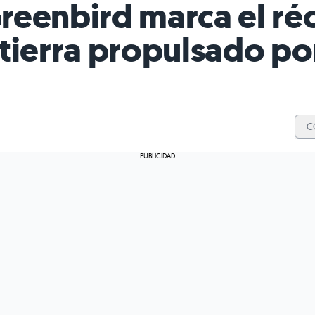
 Greenbird marca el r
tierra propulsado por
C