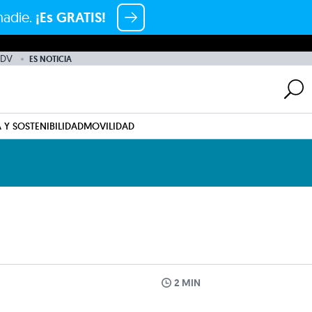
nadie.
¡Es GRATIS!
ADV
ES NOTICIA
 Y SOSTENIBILIDAD
MOVILIDAD
2 MIN