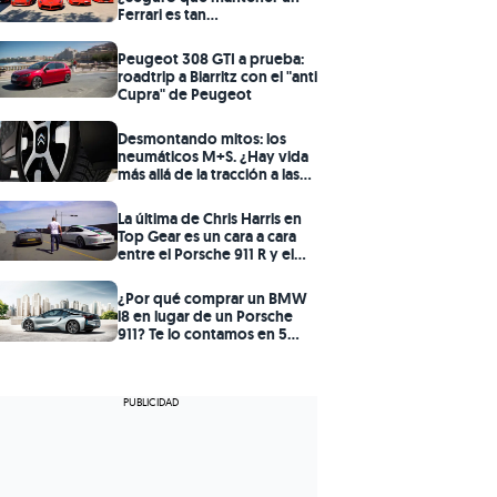
Ferrari es tan
prohibitivamente caro
como dicen?
Peugeot 308 GTI a prueba:
roadtrip a Biarritz con el "anti
Cupra" de Peugeot
Desmontando mitos: los
neumáticos M+S. ¿Hay vida
más allá de la tracción a las
cuatro ruedas?
La última de Chris Harris en
Top Gear es un cara a cara
entre el Porsche 911 R y el
Aston Martin V12 Vantage S
¿Por qué comprar un BMW
i8 en lugar de un Porsche
911? Te lo contamos en 5
claves