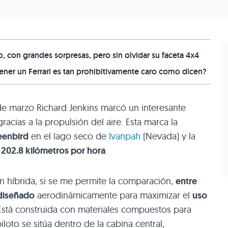
 con grandes sorpresas, pero sin olvidar su faceta 4x4
er un Ferrari es tan prohibitivamente caro como dicen?
e marzo Richard Jenkins marcó un interesante
racias a la propulsión del aire. Esta marca la
eenbird
en el lago seco de
Ivanpah
(Nevada) y la
e
202.8 kilómetros por hora
.
ón híbrida, si se me permite la comparación,
entre
 diseñado
aerodinámicamente para maximizar el
uso
 Está construida con materiales compuestos para
loto se sitúa dentro de la cabina central,