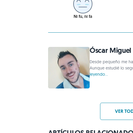
Ni fu, ni fa
Óscar Miguel
Desde pequeño me han 
Aunque estudié lo seg
leyendo...
VER TOD
ARTÍCULOS RELACIONAD