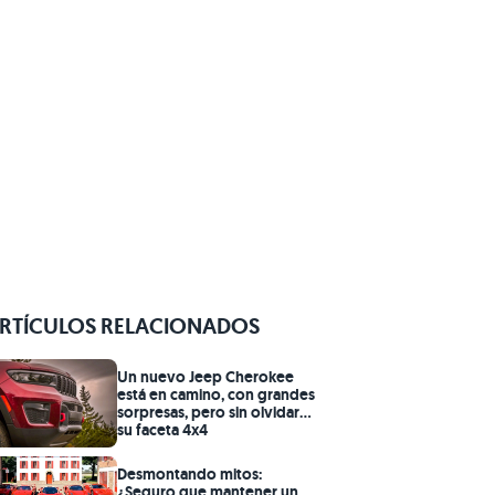
RTÍCULOS RELACIONADOS
Un nuevo Jeep Cherokee
está en camino, con grandes
sorpresas, pero sin olvidar
su faceta 4x4
Desmontando mitos:
¿Seguro que mantener un