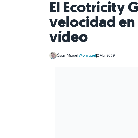
El Ecotricity
velocidad en 
vídeo
Óscar Miguel
|
@omiguel
|
2 Abr 2009