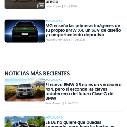
precio
Javier López | 11 Jul 2026
ACTUALIDAD
MG enseña las primeras imágenes de
su propio BMW X4, un SUV de diseño
y comportamiento deportivo
Alejandro González | 11 Jul 2026
NOTICIAS MÁS RECIENTES
ACTUALIDAD
El nuevo BMW X5 no es un verdadero
4x4, pero sí esconde las claves
todoterreno del futuro Clase G de
BMW
David Clavero | 13 Jul 2026
ACTUALIDAD
La UE no quiere que puedas
comprarlo, pero Jeep ha hecho un