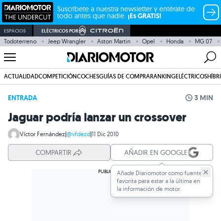
Suscríbete a nuestra newsletter y entérate de
todo antes que nadie.
¡Es GRATIS!
ESPACIOS
ELÉCTRICOS POR
Todoterreno
Jeep Wrangler
Aston Martin
Opel
Honda
MG 07
ACTUALIDAD
COMPETICIÓN
COCHES
GUÍAS DE COMPRA
RANKING
ELÉCTRICOS
HÍBR
ENTRADA
3 MIN
Jaguar podría lanzar un crossover
Víctor Fernández
|
@vfdezd
|
11 Dic 2010
COMPARTIR
AÑADIR EN GOOGLE
Añade Diariomotor como fuente
favorita para estar a la última en
la información de motor.