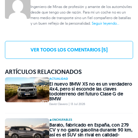
Ingeniero de Minas de profesión y amante de los automóviles
desde que tengo uso de razón. Para mí un coche no es un
mero medio de transporte sino un fiel compañero de batallas
y un buen reflejo de la personalidad.
Seguir leyendo...
VER TODOS LOS COMENTARIOS [5]
ARTÍCULOS RELACIONADOS
ACTUALIDAD
El nuevo BMW X5 no es un verdadero
4x4, pero sí esconde las claves
todoterreno del futuro Clase G de
BMW
David Clavero | 13 Jul 2026
ENCHUFABLES
Barato, fabricado en España, con 279
CV y no gasta gasolina durante 90 km,
así es el SUV sin rival en calidad-