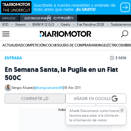
Suscríbete a nuestra newsletter y entérate de
todo antes que nadie.
¡Es GRATIS!
ESPACIOS
ELÉCTRICOS POR
BYD
Xiaomi
BMW R 12 G/S
Geely
Fiat Pandina 2028
Todoterreno
ACTUALIDAD
COMPETICIÓN
COCHES
GUÍAS DE COMPRA
RANKING
ELÉCTRICOS
HÍBR
ENTRADA
3 MIN
En Semana Santa, la Puglia en un Fiat
500C
Sergio Álvarez
|
@sergioalvarez88
|
18 Abr 2011
COMPARTIR
AÑADIR EN GOOGLE
Añade Diariomotor como fuente
favorita para estar a la última en
la información de motor.