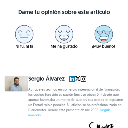
Dame tu opinión sobre este artículo
Ni fu, ni fa
Me ha gustado
¡Muy bueno!
Sergio Álvarez
Aunque es técnico en comercio internacional de formación,
los coches han sido su pasión (incluso obsesión) desde que
apenas levantaba un metro del suelo y sus padres le regalaron
un Ferrari rojo a pedales. Su afición se ha profesionalizado en
Diariomotor, donde está presente desde 2008.
Seguir
leyendo...