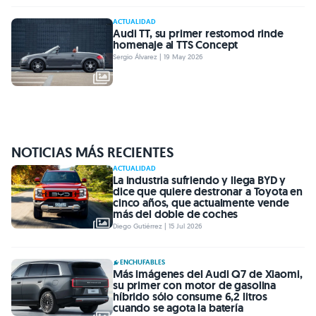
ACTUALIDAD
Audi TT, su primer restomod rinde
homenaje al TTS Concept
Sergio Álvarez | 19 May 2026
NOTICIAS MÁS RECIENTES
ACTUALIDAD
La industria sufriendo y llega BYD y
dice que quiere destronar a Toyota en
cinco años, que actualmente vende
más del doble de coches
Diego Gutiérrez | 15 Jul 2026
ENCHUFABLES
Más imágenes del Audi Q7 de Xiaomi,
su primer con motor de gasolina
híbrido sólo consume 6,2 litros
cuando se agota la batería