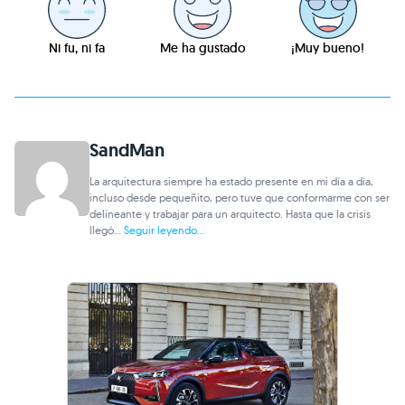
Ni fu, ni fa
Me ha gustado
¡Muy bueno!
SandMan
La arquitectura siempre ha estado presente en mi día a día,
incluso desde pequeñito, pero tuve que conformarme con ser
delineante y trabajar para un arquitecto. Hasta que la crisis
llegó...
Seguir leyendo...