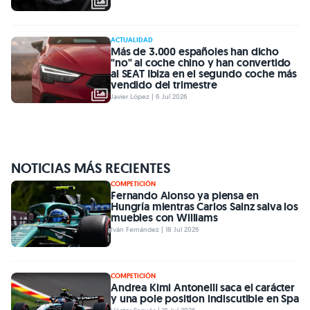
ACTUALIDAD
Más de 3.000 españoles han dicho
"no" al coche chino y han convertido
al SEAT Ibiza en el segundo coche más
vendido del trimestre
Javier López | 6 Jul 2026
NOTICIAS MÁS RECIENTES
COMPETICIÓN
Fernando Alonso ya piensa en
Hungría mientras Carlos Sainz salva los
muebles con Williams
Iván Fernández | 18 Jul 2026
COMPETICIÓN
Andrea Kimi Antonelli saca el carácter
y una pole position indiscutible en Spa