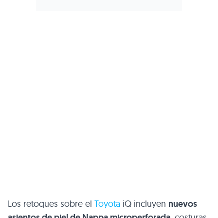
Los retoques sobre el
Toyota
iQ incluyen
nuevos
asientos de piel de Nappa microperforada
, costuras