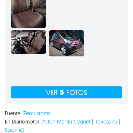
5
VER
FOTOS
Fuente:
Zercustoms
En Diariomotor:
Aston Martin Cygnet
|
Toyota iQ
|
Scion iQ