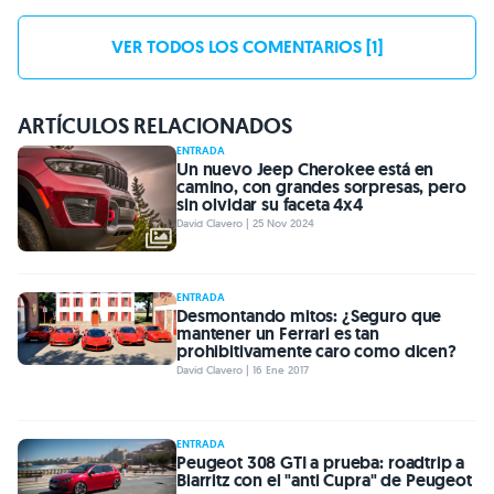
VER TODOS LOS COMENTARIOS [1]
ARTÍCULOS RELACIONADOS
ENTRADA
Un nuevo Jeep Cherokee está en
camino, con grandes sorpresas, pero
sin olvidar su faceta 4x4
David Clavero | 25 Nov 2024
ENTRADA
Desmontando mitos: ¿Seguro que
mantener un Ferrari es tan
prohibitivamente caro como dicen?
David Clavero | 16 Ene 2017
ENTRADA
Peugeot 308 GTI a prueba: roadtrip a
Biarritz con el "anti Cupra" de Peugeot