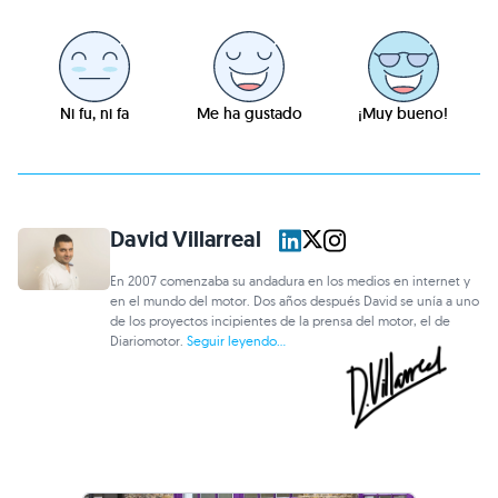
Ni fu, ni fa
Me ha gustado
¡Muy bueno!
David Villarreal
En 2007 comenzaba su andadura en los medios en internet y
en el mundo del motor. Dos años después David se unía a uno
de los proyectos incipientes de la prensa del motor, el de
Diariomotor.
Seguir leyendo...