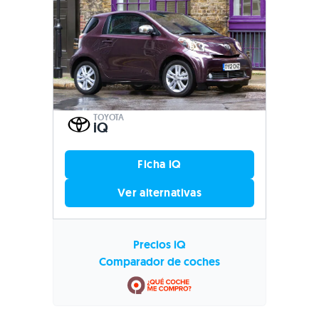
TOYOTA
iQ
Ficha iQ
Ver alternativas
Precios iQ
Comparador de coches