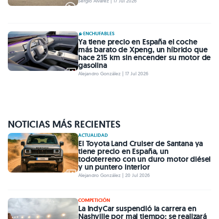
Sergio Álvarez | 17 Jul 2026
ENCHUFABLES
Ya tiene precio en España el coche
más barato de Xpeng, un híbrido que
hace 215 km sin encender su motor de
gasolina
Alejandro González | 17 Jul 2026
NOTICIAS MÁS RECIENTES
ACTUALIDAD
El Toyota Land Cruiser de Santana ya
tiene precio en España, un
todoterreno con un duro motor diésel
y un puntero interior
Alejandro González | 20 Jul 2026
COMPETICIÓN
La IndyCar suspendió la carrera en
Nashville por mal tiempo; se realizará