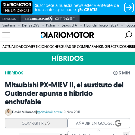
Suscríbete a nuestra newsletter y entérate de
todo antes que nadie.
¡Es GRATIS!
ESPACIOS
ELÉCTRICOS POR
Santana
Denza Z9S
Polini
Lexus LFA
Hyundai Tucson 2027
Toyot
ACTUALIDAD
COMPETICIÓN
COCHES
GUÍAS DE COMPRA
RANKING
ELÉCTRICOS
HÍBR
HÍBRIDOS
HÍBRIDOS
3 MIN
Mitsubishi PX-MiEV II, el sustituto del
Outlander apunta a híbrido
enchufable
David Villarreal
|
@davidvillarreal
|
9 Nov 2011
COMPARTIR
AÑADIR EN GOOGLE