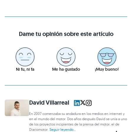
Dame tu opinión sobre este artículo
Ni fu, ni fa
Me ha gustado
¡Muy bueno!
David Villarreal
En 2007 comenzaba su andadura en los medios en internet y
en el mundo del motor. Dos años después David se unía a uno
de los proyectos incipientes de la prensa del motor, el de
Diariomotor.
Seguir leyendo...