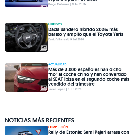
Diego Gutiérrez | 9 Jul 2026
HÍBRIDOS
Dacia Sandero híbrido 2026: más
barato y amplio que el Toyota Yaris
David Villarreal | 9 Jul 2026
ACTUALIDAD
Más de 3.000 españoles han dicho
"no" al coche chino y han convertido
al SEAT Ibiza en el segundo coche más
vendido del trimestre
Javier López | 6 Jul 2026
NOTICIAS MÁS RECIENTES
COMPETICIÓN
Rally de Estonia: Sami Pajari arrasa con