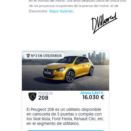
en el mundo del motor. Dos años después David se unía a uno
de los proyectos incipientes de la prensa del motor, el de
Diariomotor.
Seguir leyendo...
🏆 Nº2 EN UTILITARIOS
Ahorra 5.807 €
PEUGEOT
16.030 €
208
El Peugeot 208 es un utilitario disponible
en carrocería de 5 puertas y compite con
los Seat Ibiza, Ford Fiesta, Renault Clio, etc.
en el segmento de utilitarios.