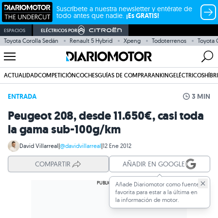
Suscríbete a nuestra newsletter y entérate de
todo antes que nadie.
¡Es GRATIS!
ESPACIOS
ELÉCTRICOS POR
Toyota Corolla Sedán
Renault 5 Hybrid
Xpeng
Todoterrenos
Toyota
ACTUALIDAD
COMPETICIÓN
COCHES
GUÍAS DE COMPRA
RANKING
ELÉCTRICOS
HÍBR
ENTRADA
3 MIN
Peugeot 208, desde 11.650€, casi toda
la gama sub-100g/km
David Villarreal
|
@davidvillarreal
|
12 Ene 2012
COMPARTIR
AÑADIR EN GOOGLE
Añade Diariomotor como fuente
favorita para estar a la última en
la información de motor.