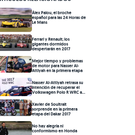
Álex Palou, el broche
español para las 24 Horas de
Le Mans
Ferrari y Renault; los
gigantes dormidos
despertarán en 2017
Mejor tiempo y problemas
de motor para Nasser Al-
Attiyah en la primera etapa
Nasser Al-Attiyah retrasa su
intención de recuperar el
Volkswagen Polo R WRC a
2018
Xavier de Soultrait
sorprende en la primera
etapa del Dakar 2017
No hay alegría ni
conformismo en Honda