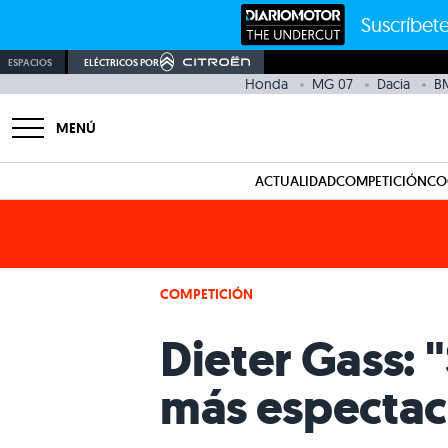
Suscríbete
ESPACIOS
ELÉCTRICOS POR
Honda
MG 07
Dacia
BM
MENÚ
ACTUALIDAD
COMPETICIÓN
CO
COMPETICIÓN
Dieter Gass: 
más espectacu