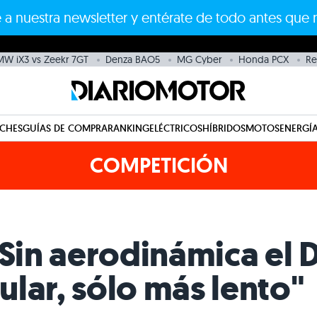
 a nuestra newsletter y entérate de todo antes que 
W iX3 vs Zeekr 7GT
Denza BAO5
MG Cyber
Honda PCX
Re
CHES
GUÍAS DE COMPRA
RANKING
ELÉCTRICOS
HÍBRIDOS
MOTOS
ENERGÍA
COMPETICIÓN
"Sin aerodinámica el
lar, sólo más lento"