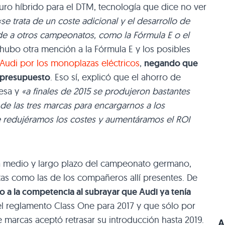
turo híbrido para el DTM, tecnología que dice no ver
«se trata de un coste adicional y el desarrollo de
de a otros campeonatos, como la Fórmula E o el
, hubo otra mención a la Fórmula E y los posibles
 Audi por los monoplazas eléctricos
,
negando que
l presupuesto
. Eso sí, explicó que el ahorro de
mesa y
«a finales de 2015 se produjeron bastantes
 de las tres marcas para encargarnos a los
redujéramos los costes y aumentáramos el ROI
o a medio y largo plazo del campeonato germano,
as como las de los compañeros allí presentes. De
o a la competencia al subrayar que Audi ya tenía
el reglamento Class One para 2017 y que sólo por
e marcas aceptó retrasar su introducción hasta 2019.
A