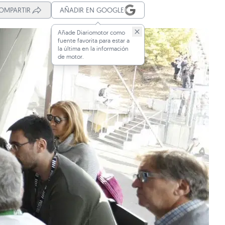
OMPARTIR
AÑADIR EN GOOGLE
Añade Diariomotor como
fuente favorita para estar a
la última en la información
de motor.