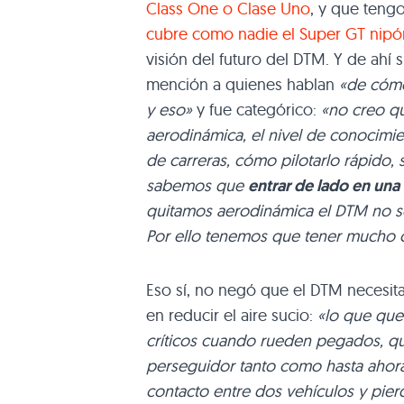
Class One o Clase Uno
, y que teng
cubre como nadie el Super GT nipó
visión del futuro del DTM. Y de ahí su
mención a quienes hablan
«de cómo
y eso»
y fue categórico:
«no creo qu
aerodinámica, el nivel de conocim
de carreras, cómo pilotarlo rápido,
sabemos que
entrar de lado en una
quitamos aerodinámica el DTM no se
Por ello tenemos que tener mucho 
Eso sí, no negó que el DTM necesita 
en reducir el aire sucio:
«lo que que
críticos cuando rueden pegados, qu
perseguidor tanto como hasta ahora,
contacto entre dos vehículos y pierd