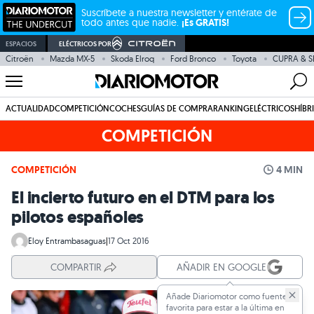
Suscríbete a nuestra newsletter y entérate de
todo antes que nadie.
¡Es GRATIS!
ESPACIOS
ELÉCTRICOS POR
Citroën
Mazda MX-5
Skoda Elroq
Ford Bronco
Toyota
CUPRA & S
ACTUALIDAD
COMPETICIÓN
COCHES
GUÍAS DE COMPRA
RANKING
ELÉCTRICOS
HÍBR
COMPETICIÓN
COMPETICIÓN
4 MIN
El incierto futuro en el DTM para los
pilotos españoles
Eloy Entrambasaguas
|
17 Oct 2016
COMPARTIR
AÑADIR EN GOOGLE
Añade Diariomotor como fuente
favorita para estar a la última en