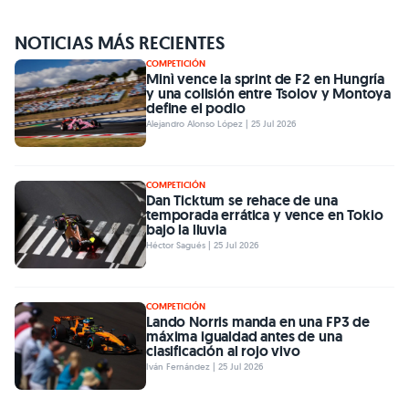
NOTICIAS MÁS RECIENTES
COMPETICIÓN
Minì vence la sprint de F2 en Hungría
y una colisión entre Tsolov y Montoya
define el podio
Alejandro Alonso López | 25 Jul 2026
COMPETICIÓN
Dan Ticktum se rehace de una
temporada errática y vence en Tokio
bajo la lluvia
Héctor Sagués | 25 Jul 2026
COMPETICIÓN
Lando Norris manda en una FP3 de
máxima igualdad antes de una
clasificación al rojo vivo
Iván Fernández | 25 Jul 2026