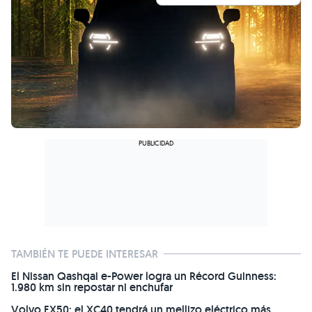
TAMBIÉN TE PUEDE INTERESAR
El Nissan Qashqai e-Power logra un Récord Guinness:
1.980 km sin repostar ni enchufar
Volvo EX50: el XC40 tendrá un mellizo eléctrico más