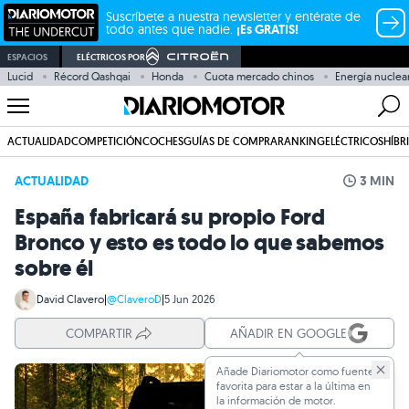
Suscríbete a nuestra newsletter y entérate de
todo antes que nadie.
¡Es GRATIS!
ESPACIOS
ELÉCTRICOS POR
Lucid
Récord Qashqai
Honda
Cuota mercado chinos
Energía nuclea
ACTUALIDAD
COMPETICIÓN
COCHES
GUÍAS DE COMPRA
RANKING
ELÉCTRICOS
HÍBR
ACTUALIDAD
3 MIN
España fabricará su propio Ford
Bronco y esto es todo lo que sabemos
sobre él
David Clavero
|
@ClaveroD
|
5 Jun 2026
COMPARTIR
AÑADIR EN GOOGLE
Añade Diariomotor como fuente
favorita para estar a la última en
la información de motor.