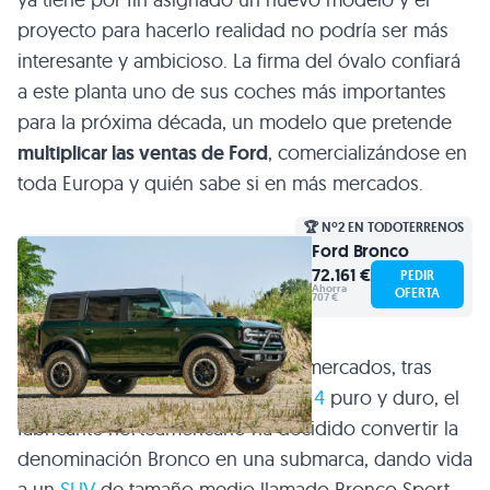
proyecto para hacerlo realidad no podría ser más
interesante y ambicioso. La firma del óvalo confiará
a este planta uno de sus coches más importantes
para la próxima década, un modelo que pretende
multiplicar las ventas de Ford
, comercializándose en
toda Europa y quién sabe si en más mercados.
🏆 Nº2 EN TODOTERRENOS
Ford
Bronco
72.161 €
PEDIR
Ahorra
OFERTA
707 €
Tal y como hemos visto en otros mercados, tras
revivir el
Ford Bronco
como un
4×4
puro y duro, el
fabricante norteamericano ha decidido convertir la
denominación Bronco en una submarca, dando vida
a un
SUV
de tamaño medio llamado Bronco Sport