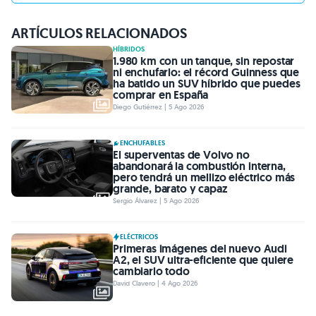
ARTÍCULOS RELACIONADOS
HÍBRIDOS
1.980 km con un tanque, sin repostar
ni enchufarlo: el récord Guinness que
ha batido un SUV híbrido que puedes
comprar en España
Diego Gutiérrez | 5 Ago 2026
ENCHUFABLES
El superventas de Volvo no
abandonará la combustión interna,
pero tendrá un mellizo eléctrico más
grande, barato y capaz
Sergio Álvarez | 5 Ago 2026
ELÉCTRICOS
Primeras imágenes del nuevo Audi
A2, el SUV ultra-eficiente que quiere
cambiarlo todo
David Clavero | 4 Ago 2026