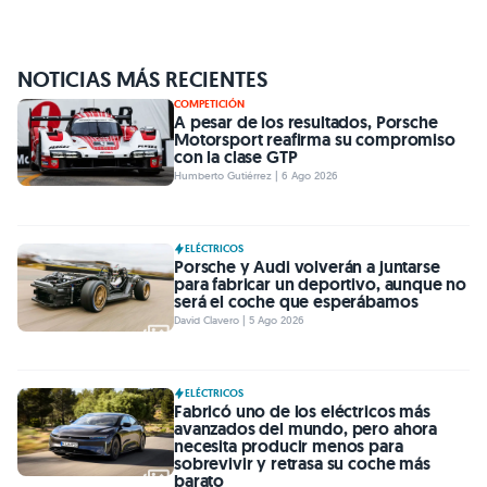
NOTICIAS MÁS RECIENTES
COMPETICIÓN
A pesar de los resultados, Porsche
Motorsport reafirma su compromiso
con la clase GTP
Humberto Gutiérrez | 6 Ago 2026
ELÉCTRICOS
Porsche y Audi volverán a juntarse
para fabricar un deportivo, aunque no
será el coche que esperábamos
David Clavero | 5 Ago 2026
ELÉCTRICOS
Fabricó uno de los eléctricos más
avanzados del mundo, pero ahora
necesita producir menos para
sobrevivir y retrasa su coche más
barato