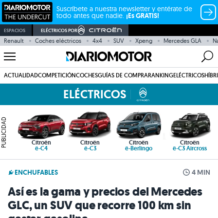
Suscríbete a nuestra newsletter y entérate de
todo antes que nadie.
¡Es GRATIS!
ESPACIOS
ELÉCTRICOS POR
Renault
Coches eléctricos
4x4
SUV
Xpeng
Mercedes GLA
N
ACTUALIDAD
COMPETICIÓN
COCHES
GUÍAS DE COMPRA
RANKING
ELÉCTRICOS
HÍBR
ELÉCTRICOS
PUBLICIDAD
Citroën
Citroën
Citroën
Citroën
ë-C4
ë-C3
ë-Berlingo
ë-C3 Aircross
ENCHUFABLES
4 MIN
Así es la gama y precios del Mercedes
GLC, un SUV que recorre 100 km sin