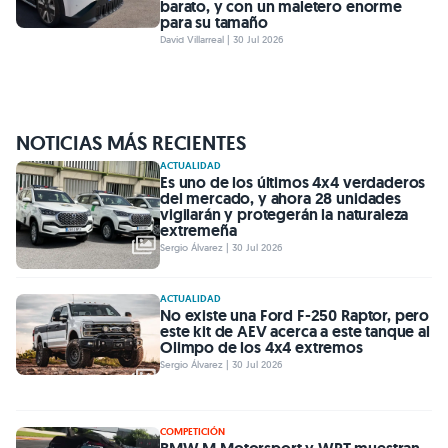
barato, y con un maletero enorme
para su tamaño
David Villarreal | 30 Jul 2026
NOTICIAS MÁS RECIENTES
ACTUALIDAD
Es uno de los últimos 4x4 verdaderos
del mercado, y ahora 28 unidades
vigilarán y protegerán la naturaleza
extremeña
Sergio Álvarez | 30 Jul 2026
ACTUALIDAD
No existe una Ford F-250 Raptor, pero
este kit de AEV acerca a este tanque al
Olimpo de los 4x4 extremos
Sergio Álvarez | 30 Jul 2026
COMPETICIÓN