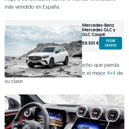
más vendido en España.
Mercedes-Benz
Mercedes GLC y
GLC Coupé
PEDIR
59.501 €
OFERTA
El avance de esta tecnología ha hecho que pierda
su condición, pero no que deje ser el mejor
4×4
de
su clase.