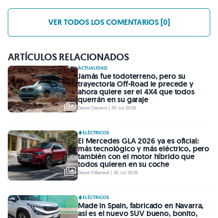
VER TODOS LOS COMENTARIOS [0]
ARTÍCULOS RELACIONADOS
ACTUALIDAD
Jamás fue todoterreno, pero su
trayectoria Off-Road le precede y
ahora quiere ser el 4X4 que todos
querrán en su garaje
David Clavero | 30 Jul 2026
ELÉCTRICOS
El Mercedes GLA 2026 ya es oficial:
más tecnológico y más eléctrico, pero
también con el motor híbrido que
todos quieren en su coche
David Villarreal | 30 Jul 2026
ELÉCTRICOS
Made in Spain, fabricado en Navarra,
así es el nuevo SUV bueno, bonito,