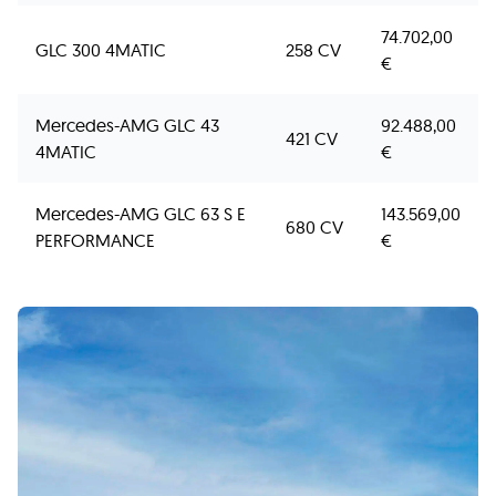
74.702,00
GLC 300 4MATIC
258 CV
€
Mercedes-AMG GLC 43
92.488,00
421 CV
4MATIC
€
Mercedes-AMG GLC 63 S E
143.569,00
680 CV
PERFORMANCE
€