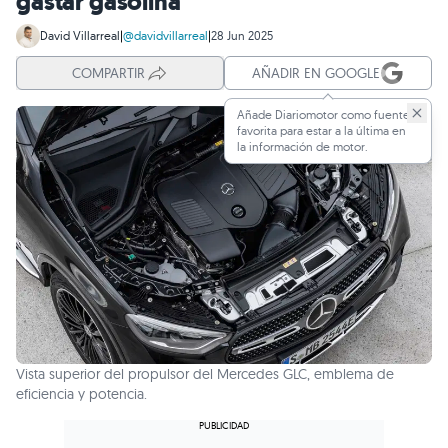
gastar gasolina
David Villarreal
|
@davidvillarreal
|
28 Jun 2025
COMPARTIR
AÑADIR EN GOOGLE
Añade Diariomotor como fuente
favorita para estar a la última en
la información de motor.
Vista superior del propulsor del Mercedes GLC, emblema de
eficiencia y potencia.