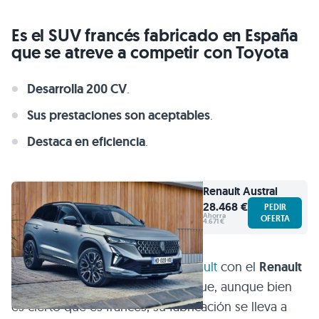
Es el SUV francés fabricado en España
que se atreve a competir con Toyota
Desarrolla 200 CV
.
Sus prestaciones son aceptables
.
Destaca en eficiencia
.
Renault
Austral
28.468 €
PEDIR
Ahorra
OFERTA
4.671 €
Y es que de esto se encarga
Renault
con el
Renault
Austral
, un SUV de segmento C que, aunque bien
es cierto que es francés, su fabricación se lleva a