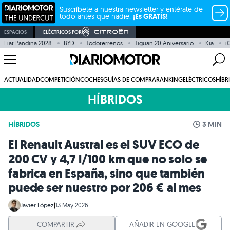
Suscríbete a nuestra newsletter y entérate de
todo antes que nadie.
¡Es GRATIS!
ESPACIOS
ELÉCTRICOS POR
Fiat Pandina 2028
BYD
Todoterrenos
Tiguan 20 Aniversario
Kia
i
ACTUALIDAD
COMPETICIÓN
COCHES
GUÍAS DE COMPRA
RANKING
ELÉCTRICOS
HÍBR
HÍBRIDOS
HÍBRIDOS
3 MIN
El Renault Austral es el SUV ECO de
200 CV y 4,7 l/100 km que no solo se
fabrica en España, sino que también
puede ser nuestro por 206 € al mes
Javier López
|
13 May 2026
COMPARTIR
AÑADIR EN GOOGLE