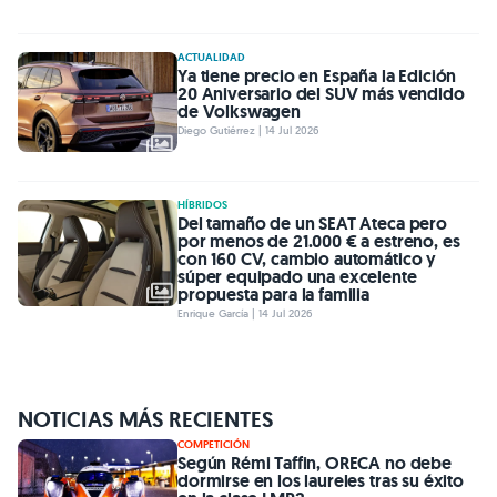
ACTUALIDAD
Ya tiene precio en España la Edición
20 Aniversario del SUV más vendido
de Volkswagen
Diego Gutiérrez | 14 Jul 2026
HÍBRIDOS
Del tamaño de un SEAT Ateca pero
por menos de 21.000 € a estreno, es
con 160 CV, cambio automático y
súper equipado una excelente
propuesta para la familia
Enrique García | 14 Jul 2026
NOTICIAS MÁS RECIENTES
COMPETICIÓN
Según Rémi Taffin, ORECA no debe
dormirse en los laureles tras su éxito