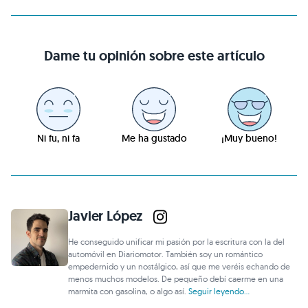
Dame tu opinión sobre este artículo
Ni fu, ni fa
Me ha gustado
¡Muy bueno!
Javier López
He conseguido unificar mi pasión por la escritura con la del
automóvil en Diariomotor. También soy un romántico
empedernido y un nostálgico, así que me veréis echando de
menos muchos modelos. De pequeño debí caerme en una
marmita con gasolina, o algo así.
Seguir leyendo...