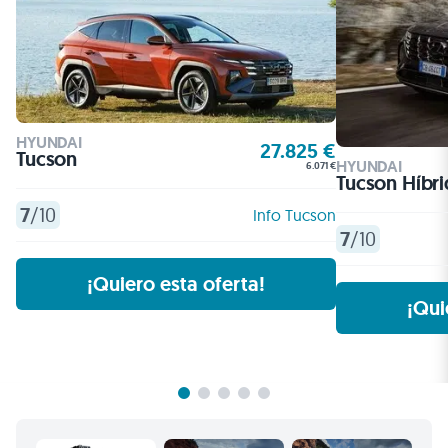
HYUNDAI
27.825 €
Tucson
HYUNDAI
6.071 €
Tucson Híbr
7
/10
Info Tucson
7
/10
¡Quiero esta oferta!
¡Qui