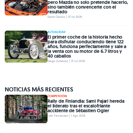
pero Mazda no solo pretende hacerlo,
sino también convencerte con el
resultado
David Clavero | 31 Jul 2026
ACTUALIDAD
El primer coche de la historia hecho
para disfrutar conduciendo tiene 122
años, funciona perfectamente y sale a
la venta con su motor de 6.7 litros y
40 caballos
Diego Gutiérrez | 31 Jul 2026
NOTICIAS MÁS RECIENTES
COMPETICIÓN
Rally de Finlandia: Sami Pajari hereda
el liderato tras el escalofriante
accidente de Sébastien Ogier
Iván Fernández | 1 Ago 2026