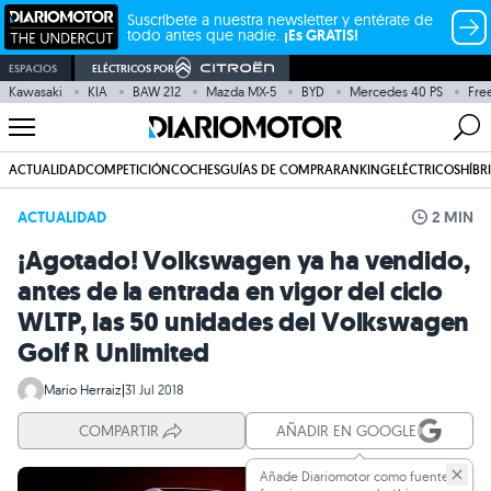
Suscríbete a nuestra newsletter y entérate de
todo antes que nadie.
¡Es GRATIS!
ESPACIOS
ELÉCTRICOS POR
Kawasaki
KIA
BAW 212
Mazda MX-5
BYD
Mercedes 40 PS
Fre
ACTUALIDAD
COMPETICIÓN
COCHES
GUÍAS DE COMPRA
RANKING
ELÉCTRICOS
HÍBR
ACTUALIDAD
2 MIN
¡Agotado! Volkswagen ya ha vendido,
antes de la entrada en vigor del ciclo
WLTP, las 50 unidades del Volkswagen
Golf R Unlimited
Mario Herraiz
|
31 Jul 2018
COMPARTIR
AÑADIR EN GOOGLE
Añade Diariomotor como fuente