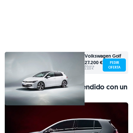
Volkswagen
Golf
27.200 €
PEDIR
Ahorra
OFERTA
2.222 €
Las 50 unidades se han vendido con un
precio de 53.900 euros