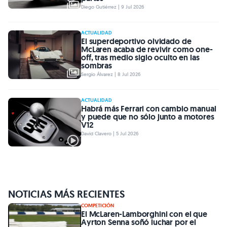
Diego Gutiérrez | 9 Jul 2026
ACTUALIDAD
El superdeportivo olvidado de
McLaren acaba de revivir como one-
off, tras medio siglo oculto en las
sombras
Sergio Álvarez | 8 Jul 2026
ACTUALIDAD
Habrá más Ferrari con cambio manual
y puede que no sólo junto a motores
V12
David Clavero | 5 Jul 2026
NOTICIAS MÁS RECIENTES
COMPETICIÓN
El McLaren-Lamborghini con el que
Ayrton Senna soñó luchar por el