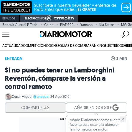
Suscríbete a nuestra newsletter y entérate de
todo antes que nadie.
¡Es GRATIS!
ESPACIOS
ELÉCTRICOS POR
Renault Austral E-Tech
China
FIAT 600
Yamaha
Kia Seltos
MG G
ACTUALIDAD
COMPETICIÓN
COCHES
GUÍAS DE COMPRA
RANKING
ELÉCTRICOS
HÍBR
ENTRADA
3 MIN
Si no puedes tener un Lamborghini
Reventón, cómprate la versión a
control remoto
Óscar Miguel
|
@omiguel
|
24 Ago 2010
COMPARTIR
AÑADIR EN GOOGLE
Añade Diariomotor como fuente
favorita para estar a la última en
la información de motor.