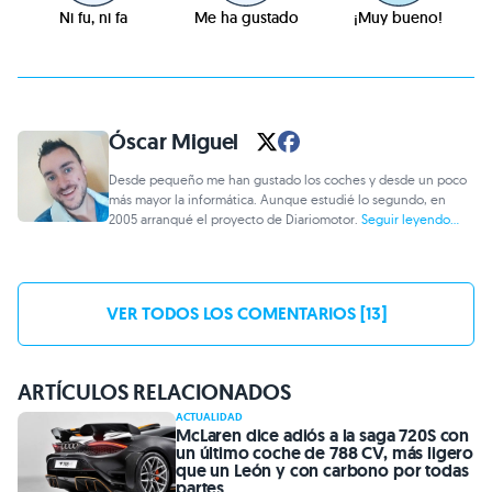
Ni fu, ni fa
Me ha gustado
¡Muy bueno!
Óscar Miguel
Desde pequeño me han gustado los coches y desde un poco
más mayor la informática. Aunque estudié lo segundo, en
2005 arranqué el proyecto de Diariomotor.
Seguir leyendo...
VER TODOS LOS COMENTARIOS [13]
ARTÍCULOS RELACIONADOS
ACTUALIDAD
McLaren dice adiós a la saga 720S con
un último coche de 788 CV, más ligero
que un León y con carbono por todas
partes