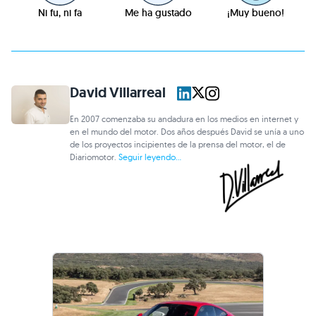
Ni fu, ni fa
Me ha gustado
¡Muy bueno!
David Villarreal
En 2007 comenzaba su andadura en los medios en internet y
en el mundo del motor. Dos años después David se unía a uno
de los proyectos incipientes de la prensa del motor, el de
Diariomotor.
Seguir leyendo...