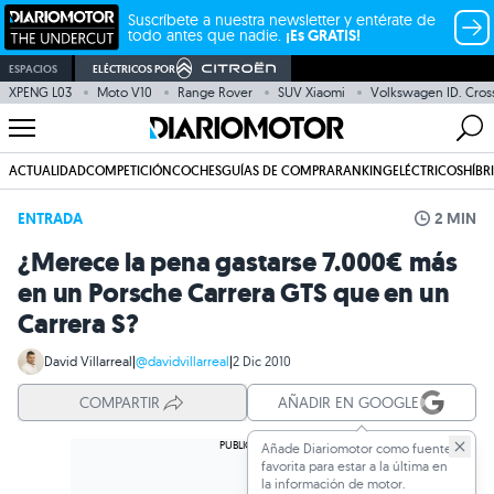
Suscríbete a nuestra newsletter y entérate de
todo antes que nadie.
¡Es GRATIS!
ESPACIOS
ELÉCTRICOS POR
XPENG L03
Moto V10
Range Rover
SUV Xiaomi
Volkswagen ID. Cros
ACTUALIDAD
COMPETICIÓN
COCHES
GUÍAS DE COMPRA
RANKING
ELÉCTRICOS
HÍBR
ENTRADA
2 MIN
¿Merece la pena gastarse 7.000€ más
en un Porsche Carrera GTS que en un
Carrera S?
David Villarreal
|
@davidvillarreal
|
2 Dic 2010
COMPARTIR
AÑADIR EN GOOGLE
Añade Diariomotor como fuente
favorita para estar a la última en
la información de motor.