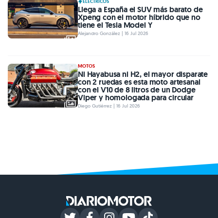
ELÉCTRICOS
Llega a España el SUV más barato de
Xpeng con el motor híbrido que no
tiene el Tesla Model Y
Alejandro González | 16 Jul 2026
MOTOS
Ni Hayabusa ni H2, el mayor disparate
con 2 ruedas es esta moto artesanal
con el V10 de 8 litros de un Dodge
Viper y homologada para circular
Diego Gutiérrez | 16 Jul 2026