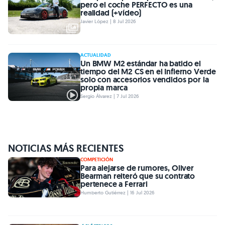
pero el coche PERFECTO es una
realidad (+vídeo)
Javier López | 8 Jul 2026
ACTUALIDAD
Un BMW M2 estándar ha batido el
tiempo del M2 CS en el Infierno Verde
solo con accesorios vendidos por la
propia marca
Sergio Álvarez | 7 Jul 2026
NOTICIAS MÁS RECIENTES
COMPETICIÓN
Para alejarse de rumores, Oliver
Bearman reiteró que su contrato
pertenece a Ferrari
Humberto Gutiérrez | 16 Jul 2026