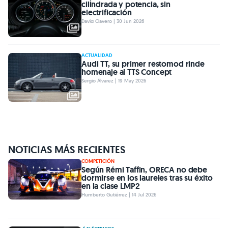
cilindrada y potencia, sin
electrificación
David Clavero | 30 Jun 2026
ACTUALIDAD
Audi TT, su primer restomod rinde
homenaje al TTS Concept
Sergio Álvarez | 19 May 2026
NOTICIAS MÁS RECIENTES
COMPETICIÓN
Según Rémi Taffin, ORECA no debe
dormirse en los laureles tras su éxito
en la clase LMP2
Humberto Gutiérrez | 14 Jul 2026