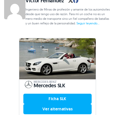
Víctor Fernández
Ingeniero de Minas de profesión y amante de los automóviles
desde que tengo uso de razón. Para mí un coche no es un
mero medio de transporte sino un fiel compañero de batallas
y un buen reflejo de la personalidad.
Seguir leyendo...
MERCEDES-BENZ
Mercedes SLK
Ficha SLK
Ver alternativas