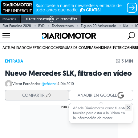
Suscríbete a nuestra newsletter y entérate de
todo antes que nadie.
¡Es GRATIS!
ESPACIOS
ELÉCTRICOS POR
Fiat Pandina 2028
BYD
Todoterrenos
Tiguan 20 Aniversario
Kia
i
ACTUALIDAD
COMPETICIÓN
COCHES
GUÍAS DE COMPRA
RANKING
ELÉCTRICOS
HÍBR
ENTRADA
3 MIN
Nuevo Mercedes SLK, filtrado en vídeo
Víctor Fernández
|
@vfdezd
|
4 Dic 2010
COMPARTIR
AÑADIR EN GOOGLE
Añade Diariomotor como fuente
favorita para estar a la última en
la información de motor.