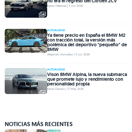
no era el regreso del Citroën 2CV
David Villarreal | 5 Jun 2026
ACTUALIDAD
Ya tiene precio en España el BMW M2
con tracción total, la versión más
polémica del deportivo "pequeño" de
BMW
Alejandro González | 3 Jun 2026
ACTUALIDAD
Vison BMW Alpina, la nueva submarca
que promete lujo y rendimiento con
personalidad propia
David Clavero | 17 May 2026
NOTICIAS MÁS RECIENTES
HÍBRIDOS