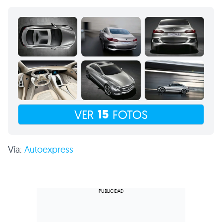
15
VER
FOTOS
Vía:
Autoexpress