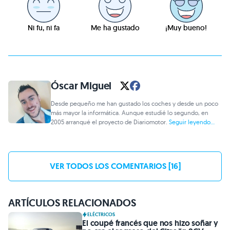
Ni fu, ni fa
Me ha gustado
¡Muy bueno!
Óscar Miguel
Desde pequeño me han gustado los coches y desde un poco
más mayor la informática. Aunque estudié lo segundo, en
2005 arranqué el proyecto de Diariomotor.
Seguir leyendo...
VER TODOS LOS COMENTARIOS [16]
ARTÍCULOS RELACIONADOS
ELÉCTRICOS
El coupé francés que nos hizo soñar y