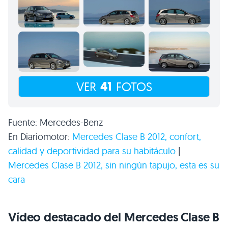
41
VER
FOTOS
Fuente: Mercedes-Benz
En Diariomotor:
Mercedes Clase
B 2012
, confort,
calidad y deportividad para su habitáculo
|
Mercedes Clase
B 2012
, sin ningún tapujo, esta es su
cara
Vídeo destacado del Mercedes Clase B