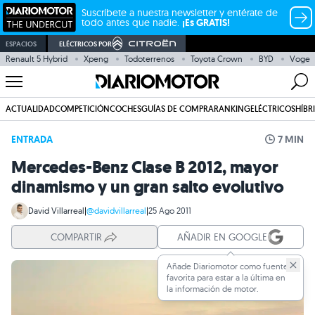
Suscríbete a nuestra newsletter y entérate de
todo antes que nadie.
¡Es GRATIS!
ESPACIOS
ELÉCTRICOS POR
Renault 5 Hybrid
Xpeng
Todoterrenos
Toyota Crown
BYD
Voge
ACTUALIDAD
COMPETICIÓN
COCHES
GUÍAS DE COMPRA
RANKING
ELÉCTRICOS
HÍBR
ENTRADA
7 MIN
Mercedes-Benz Clase B 2012, mayor
dinamismo y un gran salto evolutivo
David Villarreal
|
@davidvillarreal
|
25 Ago 2011
COMPARTIR
AÑADIR EN GOOGLE
Añade Diariomotor como fuente
favorita para estar a la última en
la información de motor.