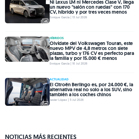
Ni Lexus LM ni Mercedes Clase V, llega
un nuevo "salón con ruedas" con 170
CV, híbrido y por tres veces menos
Enrique García | 13 Jul 2026
HÍBRIDOS
Olvídate del Volkswagen Touran, este
nuevo MPV de 4,8 metros con siete
plazas, turbo y 176 CV es perfecto para
la familia y por 15.000 € menos
Enrique García | 10 Jul 2026
ACTUALIDAD
El Citroën Berlingo es, por 24.000 €, la
alternativa real no solo a los SUV, sino
también a los coches chinos
Javier López | 5 Jul 2026
NOTICIAS MÁS RECIENTES