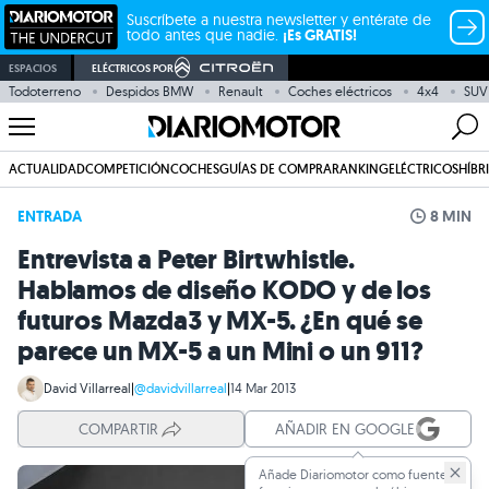
Suscríbete a nuestra newsletter y entérate de
todo antes que nadie.
¡Es GRATIS!
ESPACIOS
ELÉCTRICOS POR
Todoterreno
Despidos BMW
Renault
Coches eléctricos
4x4
SUV
ACTUALIDAD
COMPETICIÓN
COCHES
GUÍAS DE COMPRA
RANKING
ELÉCTRICOS
HÍBR
ENTRADA
8 MIN
Entrevista a Peter Birtwhistle.
Hablamos de diseño KODO y de los
futuros Mazda3 y MX-5. ¿En qué se
parece un MX-5 a un Mini o un 911?
David Villarreal
|
@davidvillarreal
|
14 Mar 2013
COMPARTIR
AÑADIR EN GOOGLE
Añade Diariomotor como fuente