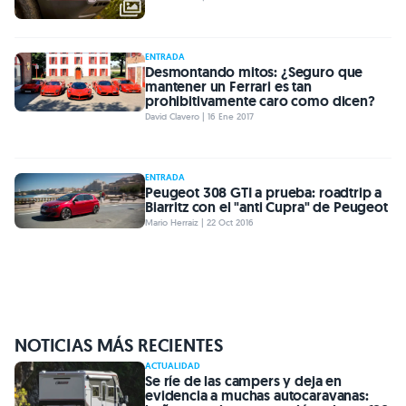
ENTRADA
Desmontando mitos: ¿Seguro que
mantener un Ferrari es tan
prohibitivamente caro como dicen?
David Clavero | 16 Ene 2017
ENTRADA
Peugeot 308 GTI a prueba: roadtrip a
Biarritz con el "anti Cupra" de Peugeot
Mario Herraiz | 22 Oct 2016
NOTICIAS MÁS RECIENTES
ACTUALIDAD
Se ríe de las campers y deja en
evidencia a muchas autocaravanas: