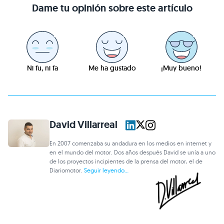
Dame tu opinión sobre este artículo
Ni fu, ni fa
Me ha gustado
¡Muy bueno!
David Villarreal
En 2007 comenzaba su andadura en los medios en internet y
en el mundo del motor. Dos años después David se unía a uno
de los proyectos incipientes de la prensa del motor, el de
Diariomotor.
Seguir leyendo...