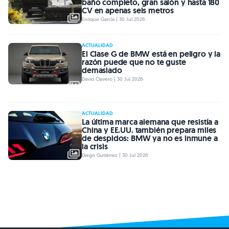
baño completo, gran salón y hasta 180
CV en apenas seis metros
Enrique García | 30 Jul 2026
ACTUALIDAD
El Clase G de BMW está en peligro y la
razón puede que no te guste
demasiado
David Clavero | 30 Jul 2026
ACTUALIDAD
La última marca alemana que resistía a
China y EE.UU. también prepara miles
de despidos: BMW ya no es inmune a
la crisis
Diego Gutiérrez | 30 Jul 2026