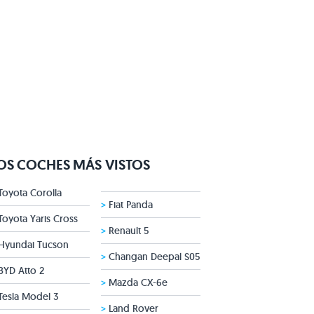
OS COCHES MÁS VISTOS
oyota Corolla
>
Fiat Panda
oyota Yaris Cross
>
Renault 5
Hyundai Tucson
>
Changan Deepal S05
YD Atto 2
>
Mazda CX-6e
esla Model 3
>
Land Rover