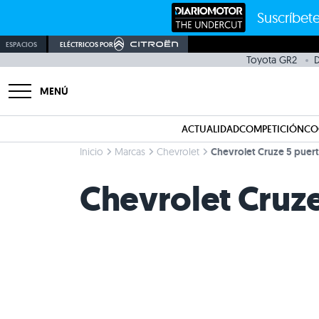
Suscríbete
ESPACIOS
ELÉCTRICOS POR
Toyota GR2
D
MENÚ
ACTUALIDAD
COMPETICIÓN
CO
Inicio
Marcas
Chevrolet
Chevrolet Cruze 5 puert
Chevrolet Cruze