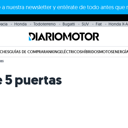
 a nuestra newsletter y entérate de todo antes que 
acia
Honda
Todoterreno
Bugatti
SUV
Fiat
Honda X-
CHES
GUÍAS DE COMPRA
RANKING
ELÉCTRICOS
HÍBRIDOS
MOTOS
ENERGÍA
as
 5 puertas