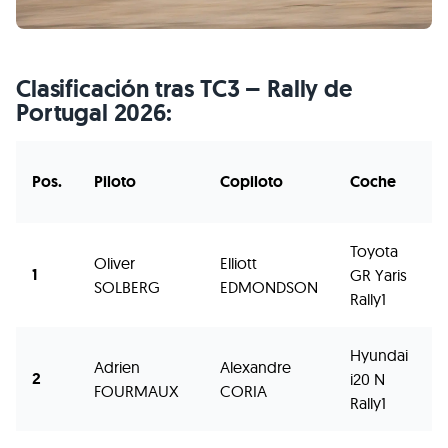
Clasificación tras TC3 – Rally de
Portugal 2026:
Pos.
Piloto
Copiloto
Coche
Toyota
Oliver
Elliott
1
GR Yaris
2
SOLBERG
EDMONDSON
Rally1
Hyundai
Adrien
Alexandre
2
i20 N
2
FOURMAUX
CORIA
Rally1