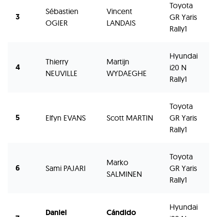
Toyota
Sébastien
Vincent
3
GR Yaris
2
OGIER
LANDAIS
Rally1
Hyundai
Thierry
Martijn
4
i20 N
2
NEUVILLE
WYDAEGHE
Rally1
Toyota
5
Elfyn EVANS
Scott MARTIN
GR Yaris
2
Rally1
Toyota
Marko
6
Sami PAJARI
GR Yaris
2
SALMINEN
Rally1
Hyundai
Daniel
Cándido