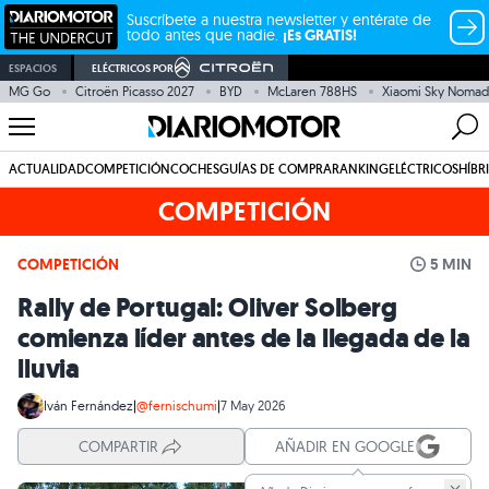
Suscríbete a nuestra newsletter y entérate de
todo antes que nadie.
¡Es GRATIS!
ESPACIOS
ELÉCTRICOS POR
MG Go
Citroën Picasso 2027
BYD
McLaren 788HS
Xiaomi Sky Nomad
ACTUALIDAD
COMPETICIÓN
COCHES
GUÍAS DE COMPRA
RANKING
ELÉCTRICOS
HÍBR
COMPETICIÓN
COMPETICIÓN
5 MIN
Rally de Portugal: Oliver Solberg
comienza líder antes de la llegada de la
lluvia
Iván Fernández
|
@fernischumi
|
7 May 2026
COMPARTIR
AÑADIR EN GOOGLE