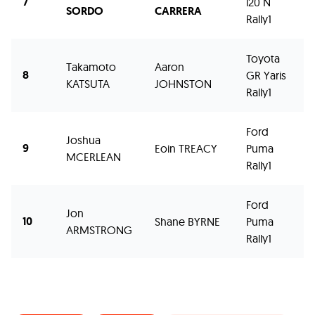
7
i20 N
2
SORDO
CARRERA
Rally1
Toyota
Takamoto
Aaron
8
GR Yaris
2
KATSUTA
JOHNSTON
Rally1
Ford
Joshua
9
Eoin TREACY
Puma
2
MCERLEAN
Rally1
Ford
Jon
10
Shane BYRNE
Puma
2
ARMSTRONG
Rally1