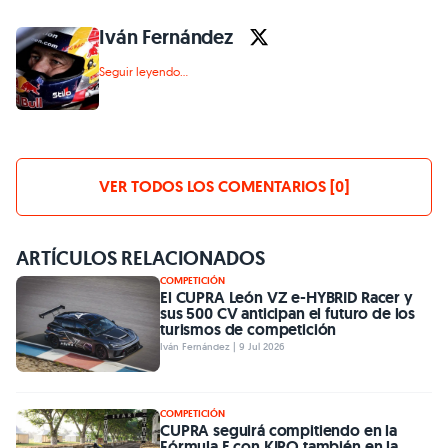
Iván Fernández
Seguir leyendo...
VER TODOS LOS COMENTARIOS [0]
ARTÍCULOS RELACIONADOS
COMPETICIÓN
El CUPRA León VZ e-HYBRID Racer y
sus 500 CV anticipan el futuro de los
turismos de competición
Iván Fernández | 9 Jul 2026
COMPETICIÓN
CUPRA seguirá compitiendo en la
Fórmula E con KIRO también en la