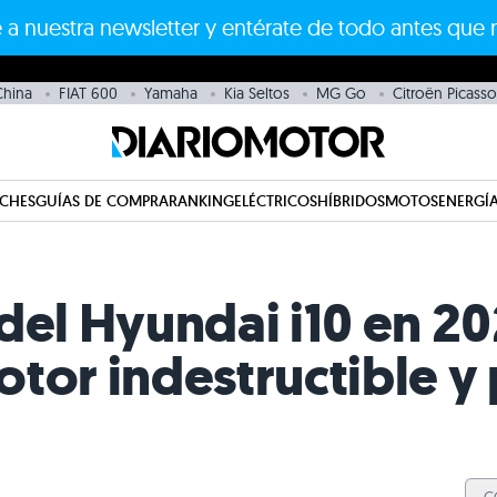
 a nuestra newsletter y entérate de todo antes que 
China
FIAT 600
Yamaha
Kia Seltos
MG Go
Citroën Picass
CHES
GUÍAS DE COMPRA
RANKING
ELÉCTRICOS
HÍBRIDOS
MOTOS
ENERGÍA
del Hyundai i10 en 20
tor indestructible y 