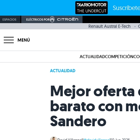
Suscríbete
ESPACIOS
ELÉCTRICOS POR
Renault Austral E-Tech
MENÚ
ACTUALIDAD
COMPETICIÓN
CO
ACTUALIDAD
Mejor oferta 
barato con mo
Sandero
David Villarreal
|
@davidvillarreal
|
10 Jun 2026