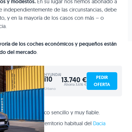
os y modestos.
En su lugar nos hemos abonado a
 e independientemente de las circunstancias, debe
o, y en la mayoría de los casos con más – o
ia.
yoría de los coches económicos y pequeños están
ido del mercado
.
HYUNDAI
PEDIR
i10
13.740 €
OFERTA
Ahorra 3.616 €
Urbano
n motor atmosférico sencillo y muy fiable.
s, acercándose al territorio habitual del
Dacia