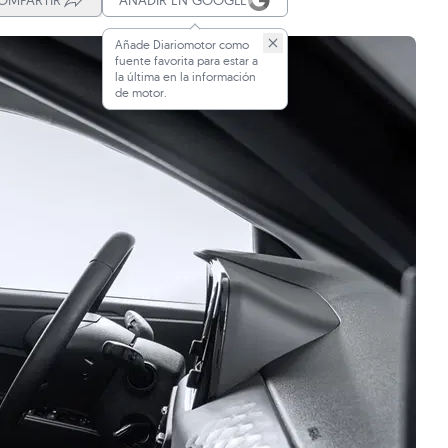
OMPARTIR
AÑADIR EN GOOGLE
Añade Diariomotor como
fuente favorita para estar a
la última en la información
de motor.