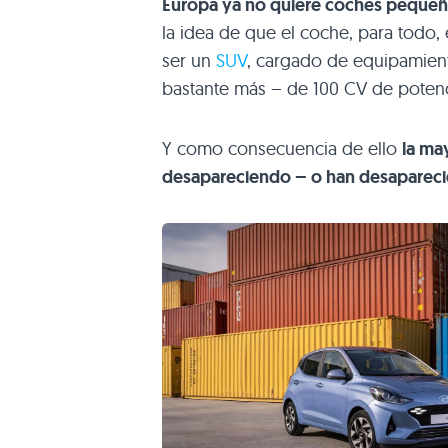
Europa ya no quiere coches pequeñ
la idea de que el coche, para todo,
ser un
SUV
, cargado de equipamient
bastante más – de 100 CV de potenc
Y como consecuencia de ello
la ma
desapareciendo – o han desaparec
Este coche sigue apostando por u
Está disponible desde 13.740 euro
Sandero
.