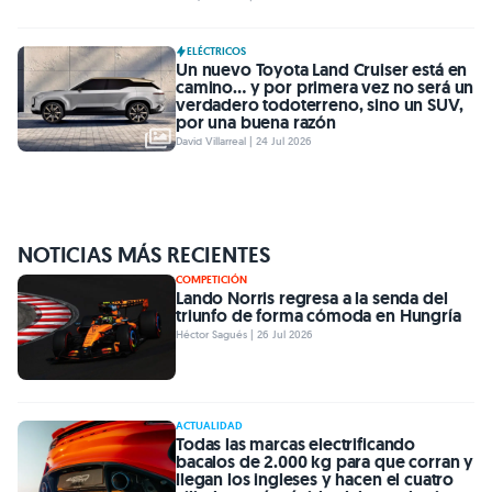
ELÉCTRICOS
Un nuevo Toyota Land Cruiser está en
camino… y por primera vez no será un
verdadero todoterreno, sino un SUV,
por una buena razón
David Villarreal | 24 Jul 2026
NOTICIAS MÁS RECIENTES
COMPETICIÓN
Lando Norris regresa a la senda del
triunfo de forma cómoda en Hungría
Héctor Sagués | 26 Jul 2026
ACTUALIDAD
Todas las marcas electrificando
bacalos de 2.000 kg para que corran y
llegan los ingleses y hacen el cuatro