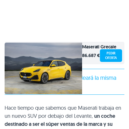
Maserati
Grecale
PEDIR
86.687 €
OFERTA
El nuevo Maserati Grecale empleará la misma
base del
Alfa Romeo Stelvio
Hace tiempo que sabemos que Maserati trabaja en
un nuevo SUV por debajo del Levante,
un coche
destinado a ser el súper ventas de la marca y su