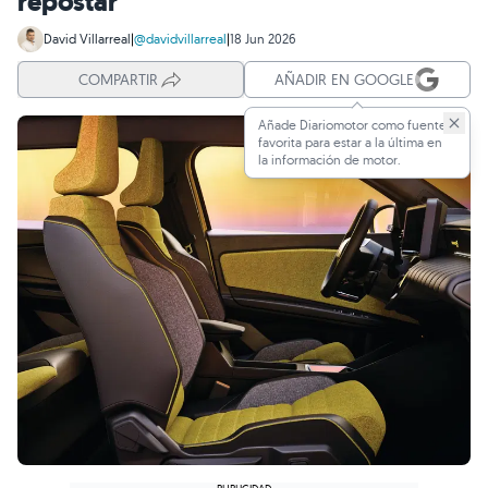
repostar
David Villarreal
|
@davidvillarreal
|
18 Jun 2026
COMPARTIR
AÑADIR EN GOOGLE
Añade Diariomotor como fuente
favorita para estar a la última en
la información de motor.