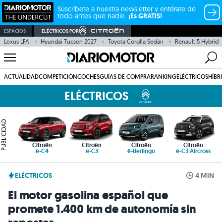
Suscríbete a nuestra newsletter y entérate de
todo antes que nadie.
¡Es GRATIS!
ESPACIOS
ELÉCTRICOS POR
Lexus LFA
Hyundai Tucson 2027
Toyota Corolla Sedán
Renault 5 Hybrid
ACTUALIDAD
COMPETICIÓN
COCHES
GUÍAS DE COMPRA
RANKING
ELÉCTRICOS
HÍBR
ELÉCTRICOS
PUBLICIDAD
Citroën
Citroën
Citroën
Citroën
ë-C4
ë-C3
ë-Berlingo
ë-C3 Aircross
ELÉCTRICOS
4 MIN
El motor gasolina español que
promete 1.400 km de autonomía sin