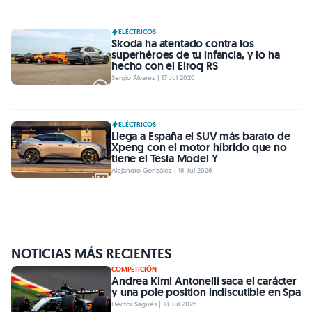
ELÉCTRICOS
Skoda ha atentado contra los
superhéroes de tu infancia, y lo ha
hecho con el Elroq RS
Sergio Álvarez | 17 Jul 2026
ELÉCTRICOS
Llega a España el SUV más barato de
Xpeng con el motor híbrido que no
tiene el Tesla Model Y
Alejandro González | 16 Jul 2026
NOTICIAS MÁS RECIENTES
COMPETICIÓN
Andrea Kimi Antonelli saca el carácter
y una pole position indiscutible en Spa
Héctor Sagués | 18 Jul 2026