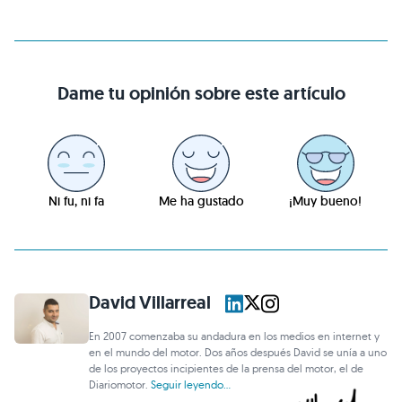
Dame tu opinión sobre este artículo
Ni fu, ni fa
Me ha gustado
¡Muy bueno!
David Villarreal
En 2007 comenzaba su andadura en los medios en internet y
en el mundo del motor. Dos años después David se unía a uno
de los proyectos incipientes de la prensa del motor, el de
Diariomotor.
Seguir leyendo...