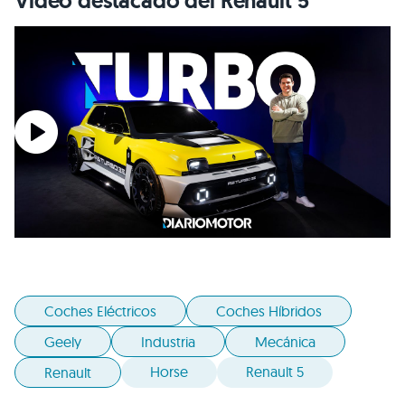
Vídeo destacado del Renault 5
Coches Eléctricos
Coches Híbridos
Geely
Industria
Mecánica
Horse
Renault 5
Renault