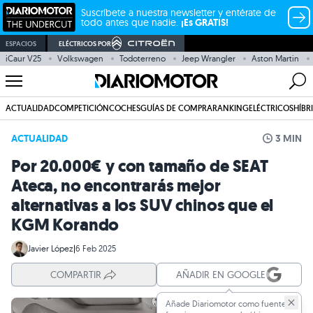
Suscríbete a nuestra newsletter y entérate de
todo antes que nadie.
¡Es GRATIS!
ESPACIOS
ELÉCTRICOS POR
iCaur V25
Volkswagen
Todoterreno
Jeep Wrangler
Aston Martin
ACTUALIDAD
COMPETICIÓN
COCHES
GUÍAS DE COMPRA
RANKING
ELÉCTRICOS
HÍBR
ACTUALIDAD
3 MIN
Por 20.000€ y con tamaño de SEAT
Ateca, no encontrarás mejor
alternativas a los SUV chinos que el
KGM Korando
Javier López
|
6 Feb 2025
COMPARTIR
AÑADIR EN GOOGLE
Añade Diariomotor como fuente