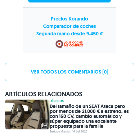
VER TODOS LOS COMENTARIOS [0]
ARTÍCULOS RELACIONADOS
HÍBRIDOS
Del tamaño de un SEAT Ateca pero
por menos de 21.000 € a estreno, es
con 160 CV, cambio automático y
súper equipado una excelente
propuesta para la familia
Enrique García | 14 Jul 2026
ENCHUFABLES
Primeras imágenes del Toyota Land
Cruiser FJ de Omoda, un SUV con
diseño todoterreno y motor híbrido
perfecto para España
Alejandro González | 14 Jul 2026