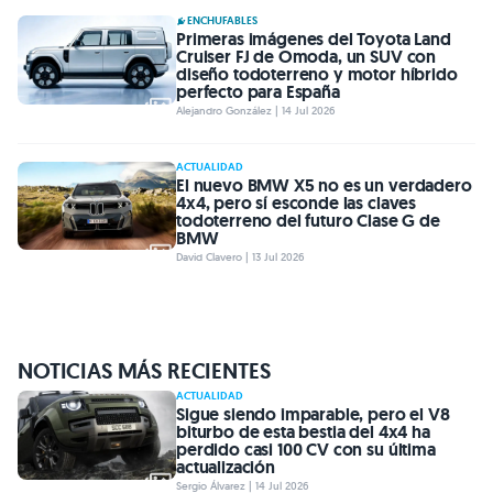
ACTUALIDAD
El nuevo BMW X5 no es un verdadero
4x4, pero sí esconde las claves
todoterreno del futuro Clase G de
BMW
David Clavero | 13 Jul 2026
NOTICIAS MÁS RECIENTES
ACTUALIDAD
Sigue siendo imparable, pero el V8
biturbo de esta bestia del 4x4 ha
perdido casi 100 CV con su última
actualización
Sergio Álvarez | 14 Jul 2026
HÍBRIDOS
Del tamaño de un SEAT Ateca pero
por menos de 21.000 € a estreno, es
con 160 CV, cambio automático y
súper equipado una excelente
propuesta para la familia