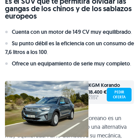
7,6 litros a los 100
.
Ofrece un equipamiento de serie muy completo
.
KGM
Korando
18.400 €
PEDIR
Ahorra
OFERTA
8.172 €
No debemos olvidar que el SUV coreano es un
viejo conocido, pero sigue siendo una alternativa
muy equilibrada. Así lo demuestra su mecánica,
protagonizada por un cuatro cilindros de 1.5 litros
sobrealimentado por turbo que
desarrolla 149 CV y
280 Nm de
par
.