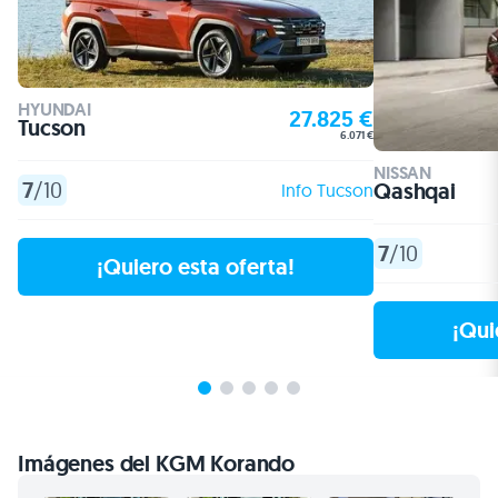
NISSAN
7
/10
Qashqai
Info Tucson
7
/10
¡Quiero esta oferta!
¡Qui
Imágenes del KGM Korando