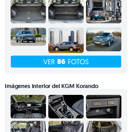
86
VER
FOTOS
Imágenes interior del KGM Korando
13
VER
FOTOS