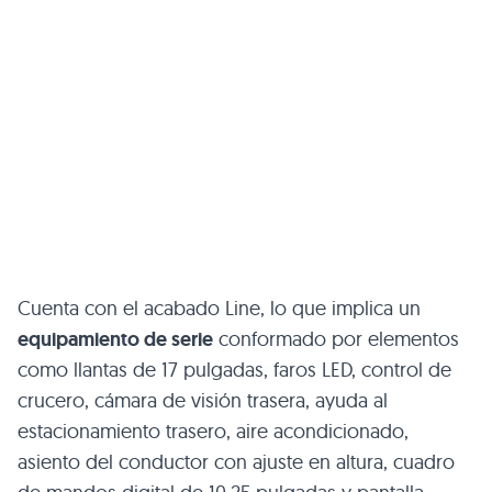
Cuenta con el acabado Line, lo que implica un
equipamiento de serie
conformado por elementos
como llantas de 17 pulgadas, faros LED, control de
crucero, cámara de visión trasera, ayuda al
estacionamiento trasero, aire acondicionado,
asiento del conductor con ajuste en altura, cuadro
de mandos digital de 10,25 pulgadas y pantalla
central de 9 pulgadas con conexión con Apple
CarPlay y Android Auto entre otros.
Ficha técnica KGM Korando