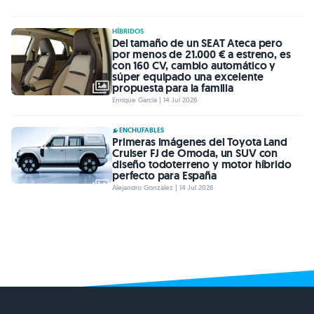
Enrique García | 14 Jul 2026
ENCHUFABLES
Primeras imágenes del Toyota Land
Cruiser FJ de Omoda, un SUV con
diseño todoterreno y motor híbrido
perfecto para España
Alejandro González | 14 Jul 2026
ACTUALIDAD
COMPETICIÓN
COCHES
GUÍAS DE COMPRA
RANKING
ELÉCTRICOS
HÍ