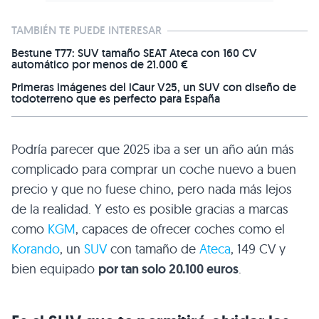
Podría parecer que 2025 iba a ser un año aún más
complicado para comprar un coche nuevo a buen
precio y que no fuese chino, pero nada más lejos
de la realidad. Y esto es posible gracias a marcas
como
KGM
, capaces de ofrecer coches como el
Korando
, un
SUV
con tamaño de
Ateca
, 149 CV y
bien equipado
por tan solo 20.100 euros
.
Es el SUV que te permitirá olvidar las
gangas de los chinos y de los sablazos
europeos
Cuenta con un motor de 149 CV muy equilibrado
.
Su punto débil es la eficiencia con un consumo de