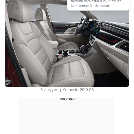
favorita para estar a la última en
la información de motor.
Ssangyong Korando 2019 05
TAMBIÉN TE PUEDE INTERESAR
Bestune T77: SUV tamaño SEAT Ateca con 160 CV
automático por menos de 21.000 €
Primeras imágenes del iCaur V25, un SUV con diseño de
todoterreno que es perfecto para España