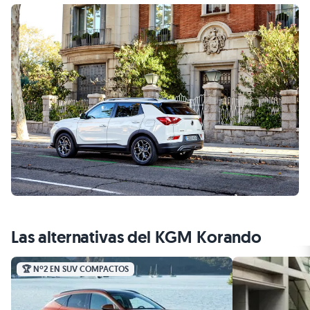
Las alternativas del KGM Korando
🏆 Nº2 EN SUV COMPACTOS
HYUNDAI
27.825 €
Tucson
6.071 €