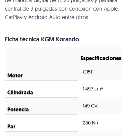
Especificaciones
G15T
Motor
1.497 cm³
Cilindrada
149 CV
Potencia
280 Nm
Par
Manual 6v
Transmisión
N/D
0 a 100
191 km/h
Velocidad máxima