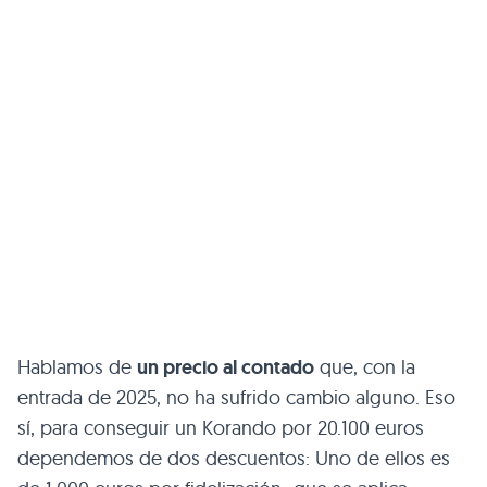
Hablamos de
un precio al contado
que, con la
entrada de 2025, no ha sufrido cambio alguno. Eso
sí, para conseguir un Korando por 20.100 euros
dependemos de dos descuentos: Uno de ellos es
de 1.000 euros por fidelización -que se aplica
entregando con la compra otro KGM- y otro
promocional de 5.500 euros que está disponible
hasta fin de mes.