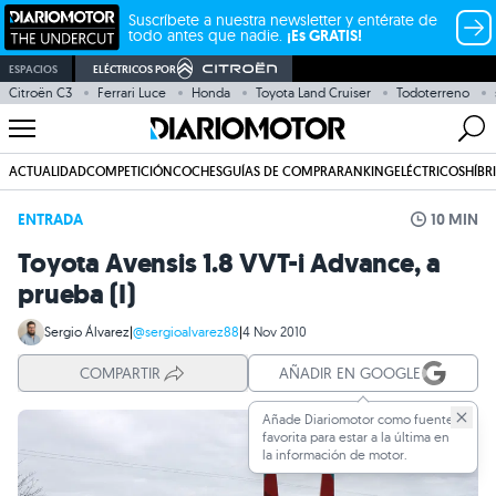
Suscríbete a nuestra newsletter y entérate de
todo antes que nadie.
¡Es GRATIS!
ESPACIOS
ELÉCTRICOS POR
Citroën C3
Ferrari Luce
Honda
Toyota Land Cruiser
Todoterreno
ACTUALIDAD
COMPETICIÓN
COCHES
GUÍAS DE COMPRA
RANKING
ELÉCTRICOS
HÍBR
ENTRADA
10 MIN
Toyota Avensis 1.8 VVT-i Advance, a
prueba (I)
Sergio Álvarez
|
@sergioalvarez88
|
4 Nov 2010
COMPARTIR
AÑADIR EN GOOGLE
Añade Diariomotor como fuente
favorita para estar a la última en
la información de motor.