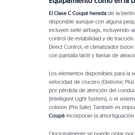
Equipamiento como en la be
El Clase C Coupé hereda
de la berlin
disponible aunque con alguna pequeñ
incluyen siete airbags, incluyendo a
control de estabilidad y de tracción
Direct Control, el climatizador bizon
con pantalla táctil y llantas de aleac
Los elementos disponibles para la 
velocidad de crucero (Distronic Plus),
por pérdida de atención del conductor
(Intelligent Light System), o el sist
colisión (Pre Safe). También es imp
Coupé
incorporan la amortiguación a
Opcionalmente se puede optar por 