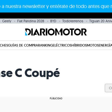
 a nuestra newsletter y entérate de todo antes que 
Geely
Fiat Pandina 2028
BYD
Todoterrenos
Tiguan 20 Aniv
CHES
GUÍAS DE COMPRA
RANKING
ELÉCTRICOS
HÍBRIDOS
MOTOS
ENERGÍA
se C Coupé
C