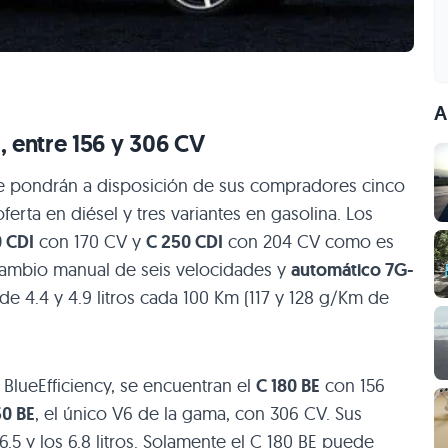
A
, entre 156 y 306 CV
se pondrán a disposición de sus compradores cinco
erta en diésel y tres variantes en gasolina. Los
 CDI
con 170 CV y
C 250 CDI
con 204 CV como es
ambio manual de seis velocidades y
automático 7G-
e 4.4 y 4.9 litros cada 100 Km (117 y 128 g/Km de
 BlueEfficiency, se encuentran el
C 180 BE
con 156
50 BE
, el único V6 de la gama, con 306 CV. Sus
5 y los 6.8 litros. Solamente el
C 180 BE
puede