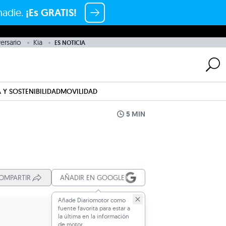
nadie.
¡Es GRATIS!
ersario
Kia
ES NOTICIA
 Y SOSTENIBILIDAD
MOVILIDAD
5 MIN
OMPARTIR
AÑADIR EN GOOGLE
Añade Diariomotor como
fuente favorita para estar a
la última en la información
de motor.