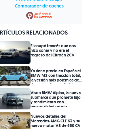
Comparador de coches
RTÍCULOS RELACIONADOS
El coupé francés que nos
hizo soñar y no era el
regreso del Citroën 2CV
Ya tiene precio en España el
BMW M2 con tracción total,
la versión más polémica del
deportivo "pequeño" de
BMW
Vison BMW Alpina, la nueva
submarca que promete lujo
y rendimiento con
personalidad propia
Nuevos detalles del
Mercedes-AMG CLE 63 y su
nuevo motor V8 de 650 CV