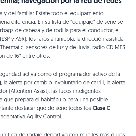
rlina; navegación por la red de redes
a y del familiar Estate todo el equipamiento
a diferencia. En su lista de “equipaje” de serie se
irbags de cabeza y de rodilla para el conductor, el
 (ESP y
ASR
), los faros antiniebla, la dirección asistida
 Thermatic, sensores de luz y de lluvia, radio
CD MP3
ión de 16” entre otros.
seguridad activa como el programador activo de la
 la alerta por cambio involuntario de carrill, la alerta
 (Attention Assist), las luces inteligentes
ema que prepara el habitáculo para una posible
ortante destacar que de serie todos los
Clase C
daptativa Agility Control.
un tren de rodaje deportivo con muelles más duros