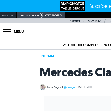
Suscríbete
ESPACIOS
ELÉCTRICOS POR
Xiaomi
BMW R 12 G/S
MENÚ
ACTUALIDAD
COMPETICIÓN
CO
ENTRADA
Mercedes Cla
Óscar Miguel
|
@omiguel
|
15 Feb 2011